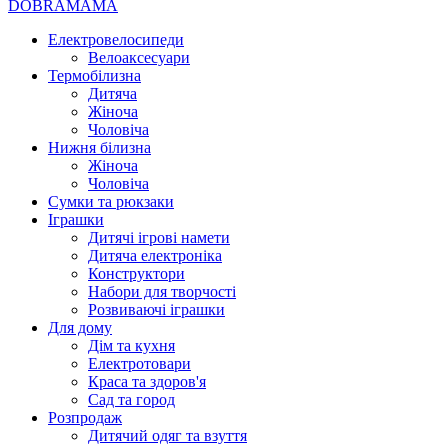
DOBRAMAMA
Електровелосипеди
Велоаксесуари
Термобілизна
Дитяча
Жіноча
Чоловіча
Нижня білизна
Жіноча
Чоловіча
Сумки та рюкзаки
Іграшки
Дитячі ігрові намети
Дитяча електроніка
Конструктори
Набори для творчості
Розвиваючі іграшки
Для дому
Дім та кухня
Електротовари
Краса та здоров'я
Сад та город
Розпродаж
Дитячий одяг та взуття