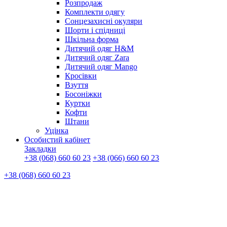
Розпродаж
Комплекти одягу
Сонцезахисні окуляри
Шорти і спідниці
Шкільна форма
Дитячий одяг H&M
Дитячий одяг Zara
Дитячий одяг Mango
Кросівки
Взуття
Босоніжки
Куртки
Кофти
Штани
Уцінка
Особистий кабінет
Закладки
+38 (068) 660 60 23
+38 (066) 660 60 23
+38 (068) 660 60 23