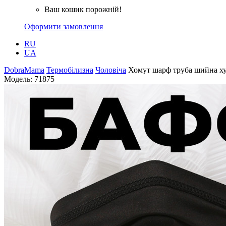
Ваш кошик порожній!
Оформити замовлення
RU
UA
DobraMama
Термобілизна
Чоловіча
Хомут шарф труба шийна ху
Модель:
71875