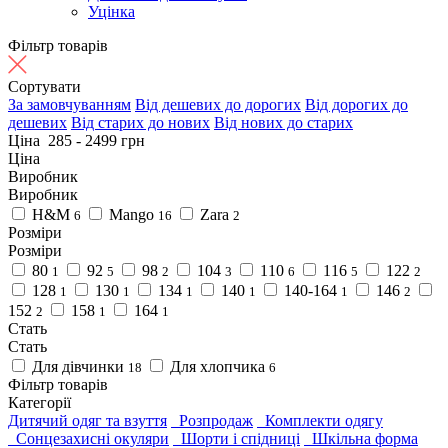
Уцінка
Фільтр товарів
Сортувати
За замовчуванням
Від дешевих до дорогих
Від дорогих до
дешевих
Від старих до нових
Від нових до старих
Ціна
285
-
2499
грн
Ціна
Виробник
Виробник
H&M
Mango
Zara
6
16
2
Розміри
Розміри
80
92
98
104
110
116
122
1
5
2
3
6
5
2
128
130
134
140
140-164
146
1
1
1
1
1
2
152
158
164
2
1
1
Стать
Стать
Для дівчинки
Для хлопчика
18
6
Фільтр товарів
Категорії
Дитячий одяг та взуття
Розпродаж
Комплекти одягу
Сонцезахисні окуляри
Шорти і спідниці
Шкільна форма