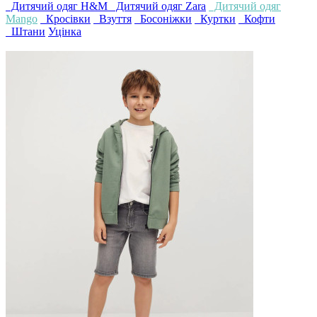
Дитячий одяг H&M
Дитячий одяг Zara
Дитячий одяг
Mango
Кросівки
Взуття
Босоніжки
Куртки
Кофти
Штани
Уцінка
4