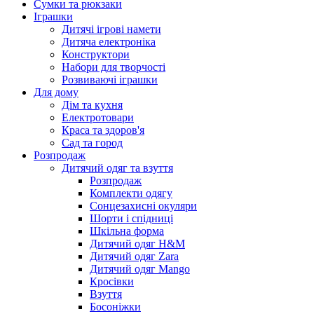
Сумки та рюкзаки
Іграшки
Дитячі ігрові намети
Дитяча електроніка
Конструктори
Набори для творчості
Розвиваючі іграшки
Для дому
Дім та кухня
Електротовари
Краса та здоров'я
Сад та город
Розпродаж
Дитячий одяг та взуття
Розпродаж
Комплекти одягу
Сонцезахисні окуляри
Шорти і спідниці
Шкільна форма
Дитячий одяг H&M
Дитячий одяг Zara
Дитячий одяг Mango
Кросівки
Взуття
Босоніжки