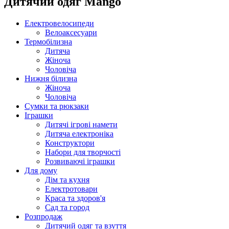
Дитячий одяг Mango
Електровелосипеди
Велоаксесуари
Термобілизна
Дитяча
Жіноча
Чоловіча
Нижня білизна
Жіноча
Чоловіча
Сумки та рюкзаки
Іграшки
Дитячі ігрові намети
Дитяча електроніка
Конструктори
Набори для творчості
Розвиваючі іграшки
Для дому
Дім та кухня
Електротовари
Краса та здоров'я
Сад та город
Розпродаж
Дитячий одяг та взуття