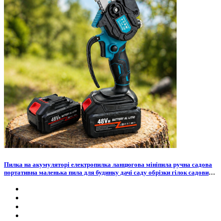
Пилка на акумуляторі електропилка ланцюгова мініпила ручна садова
портативна маленька пила для будинку дачі саду обрізки гілок садових
дерев кущів універсальний сучкоріз акумуляторний в кейсі