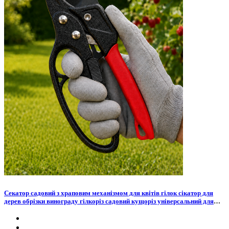
Секатор садовий з храповим механізмом для квітів гілок сікатор для
дерев обрізки винограду гілкоріз садовий кущоріз універсальний для
щеплення саду для дому дачі городу садові ножиці для кущів