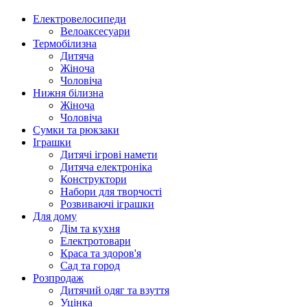
Електровелосипеди
Велоаксесуари
Термобілизна
Дитяча
Жіноча
Чоловіча
Нижня білизна
Жіноча
Чоловіча
Сумки та рюкзаки
Іграшки
Дитячі ігрові намети
Дитяча електроніка
Конструктори
Набори для творчості
Розвиваючі іграшки
Для дому
Дім та кухня
Електротовари
Краса та здоров'я
Сад та город
Розпродаж
Дитячий одяг та взуття
Уцінка