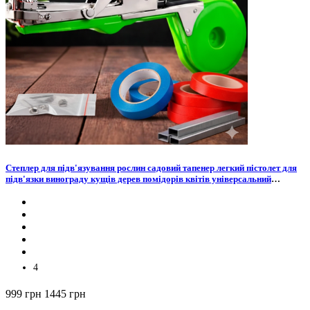
Cтеплер для підв'язування рослин садовий тапенер легкий пістолет для
підв'язки винограду кущів дерев помідорів квітів універсальний
зручний для дачі городу зі стрічками скобами у комплекті
4
999 грн
1445 грн