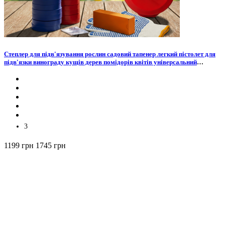
Cтеплер для підв'язування рослин садовий тапенер легкий пістолет для
підв'язки винограду кущів дерев помідорів квітів універсальний
зручний для дачі городу зі стрічками скобами у комплекті
3
1199 грн
1745 грн