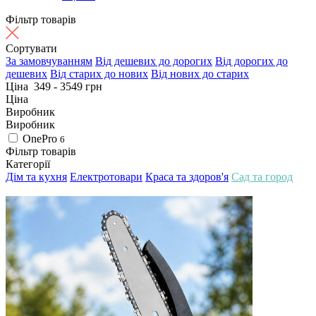
Фільтр товарів
Сортувати
За замовчуванням
Від дешевих до дорогих
Від дорогих до
дешевих
Від старих до нових
Від нових до старих
Ціна
349
-
3549
грн
Ціна
Виробник
Виробник
OnePro
6
Фільтр товарів
Категорії
Дім та кухня
Електротовари
Краса та здоров'я
Сад та город
4