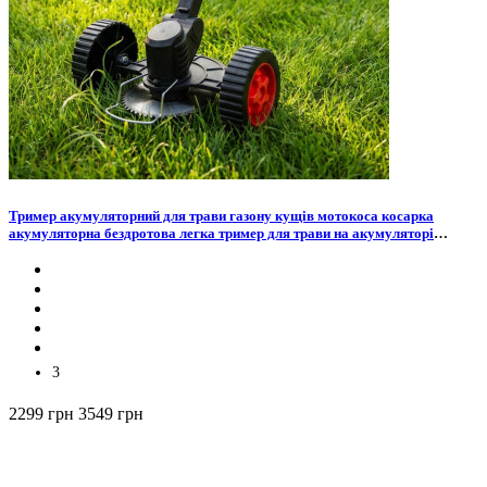
Тример акумуляторний для трави газону кущів мотокоса косарка
акумуляторна бездротова легка тример для трави на акумуляторі
електрична садовий тример для трави газонокосарка акумуляторна для
дачі саду городу подвір'я
3
2299 грн
3549 грн