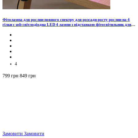
Фітолампа для рослин повного спектру для розсади росту рослин на 4
гілки с usb світлодіодна LED 4 лампи з підставкою фітосвітильник для
кімнатних квітів орхідей лампа на прищіпці 3 режими освітлення
4
799 грн
849 грн
Замовити
Замовити