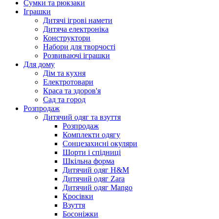
Сумки та рюкзаки
Іграшки
Дитячі ігрові намети
Дитяча електроніка
Конструктори
Набори для творчості
Розвиваючі іграшки
Для дому
Дім та кухня
Електротовари
Краса та здоров'я
Сад та город
Розпродаж
Дитячий одяг та взуття
Розпродаж
Комплекти одягу
Сонцезахисні окуляри
Шорти і спідниці
Шкільна форма
Дитячий одяг H&M
Дитячий одяг Zara
Дитячий одяг Mango
Кросівки
Взуття
Босоніжки