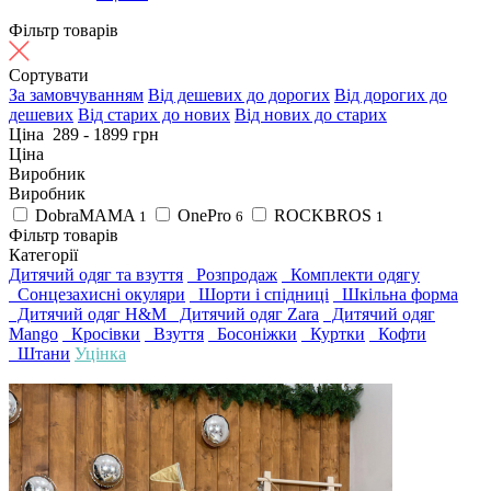
Фільтр товарів
Сортувати
За замовчуванням
Від дешевих до дорогих
Від дорогих до
дешевих
Від старих до нових
Від нових до старих
Ціна
289
-
1899
грн
Ціна
Виробник
Виробник
DobraMAMA
OnePro
ROCKBROS
1
6
1
Фільтр товарів
Категорії
Дитячий одяг та взуття
Розпродаж
Комплекти одягу
Сонцезахисні окуляри
Шорти і спідниці
Шкільна форма
Дитячий одяг H&M
Дитячий одяг Zara
Дитячий одяг
Mango
Кросівки
Взуття
Босоніжки
Куртки
Кофти
Штани
Уцінка
4