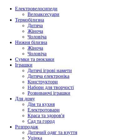
Електровелосипеди
Велоаксесуари
Термобілизна
Дитяча
Жіноча
Чоловіча
Нижня білизна
Жіноча
Чоловіча
Сумки та рюкзаки
Іграшки
Дитячі ігрові намети
Дитяча електроніка
Конструктори
Набори для творчості
Розвиваючі іграшки
Для дому
Дім та кухня
Електротовари
Краса та здоров'я
Сад та город
Розпродаж
Дитячий одяг та взуття
Уцінка