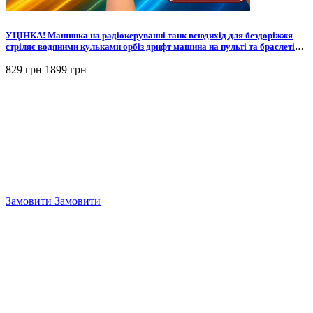
УЦІНКА! Машинка на радіокеруванні танк всюдихід для бездоріжжя
стріляє водяними кульками орбіз дрифт машина на пульті та браслеті
жестового керування іграшка авто крутий подарунок для хлопчика
829 грн
1899 грн
Замовити
Замовити