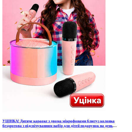
УЦІНКА! Дитяче караоке з двома мікрофонами блютуз колонка
бездротова з підсвічуванням набір для дітей подарунок на день
народження дівчинці хлопчику дитині