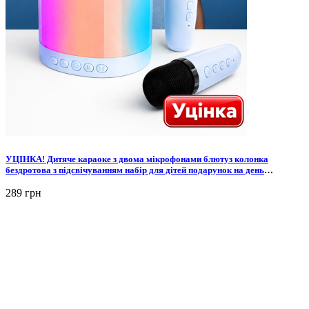
УЦІНКА! Дитяче караоке з двома мікрофонами блютуз колонка
бездротова з підсвічуванням набір для дітей подарунок на день
народження дівчинці хлопчику дитині
289 грн