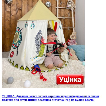
УЦІНКА! Дитячий намет вігвам чарівний ігровий будиночок великий
палатка для дітей дитини хлопчика дівчатка ігор на вулиці вдома