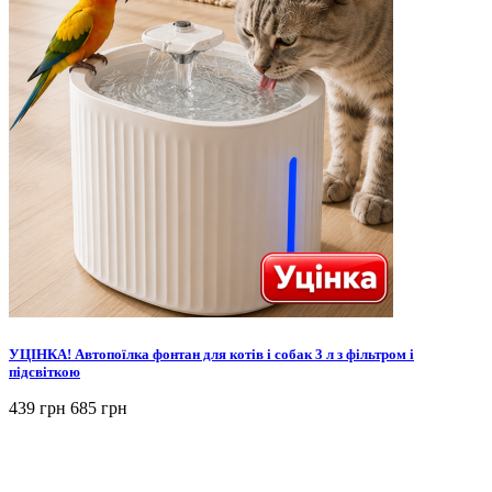
УЦІНКА! Автопоїлка фонтан для котів і собак 3 л з фільтром і
підсвіткою
439 грн
685 грн