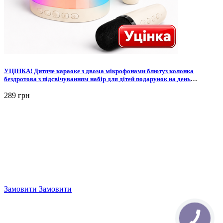
УЦІНКА! Дитяче караоке з двома мікрофонами блютуз колонка
бездротова з підсвічуванням набір для дітей подарунок на день
народження дівчинці хлопчику дитині
289 грн
Замовити
Замовити