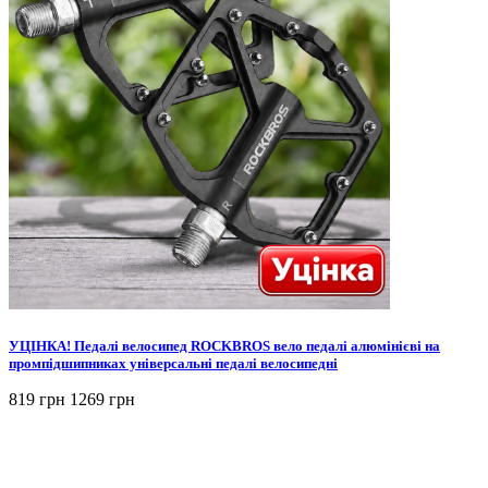
УЦІНКА! Педалі велосипед ROCKBROS вело педалі алюмінієві на
промпідшипниках універсальні педалі велосипедні
819 грн
1269 грн