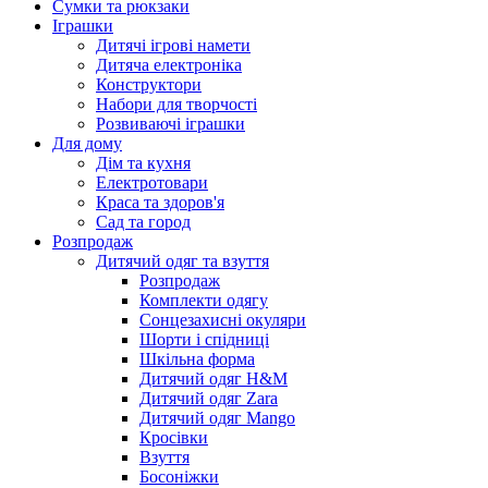
Сумки та рюкзаки
Іграшки
Дитячі ігрові намети
Дитяча електроніка
Конструктори
Набори для творчості
Розвиваючі іграшки
Для дому
Дім та кухня
Електротовари
Краса та здоров'я
Сад та город
Розпродаж
Дитячий одяг та взуття
Розпродаж
Комплекти одягу
Сонцезахисні окуляри
Шорти і спідниці
Шкільна форма
Дитячий одяг H&M
Дитячий одяг Zara
Дитячий одяг Mango
Кросівки
Взуття
Босоніжки