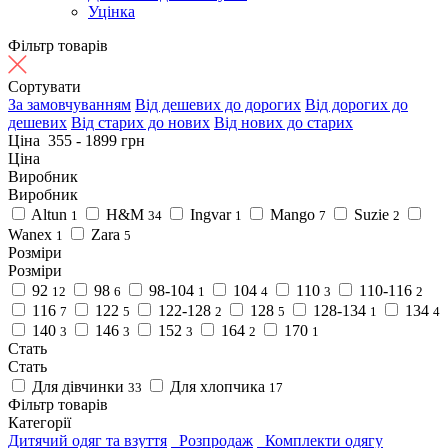
Уцінка
Фільтр товарів
Сортувати
За замовчуванням
Від дешевих до дорогих
Від дорогих до
дешевих
Від старих до нових
Від нових до старих
Ціна
355
-
1899
грн
Ціна
Виробник
Виробник
Altun
H&M
Ingvar
Mango
Suzie
1
34
1
7
2
Wanex
Zara
1
5
Розміри
Розміри
92
98
98-104
104
110
110-116
12
6
1
4
3
2
116
122
122-128
128
128-134
134
7
5
2
5
1
4
140
146
152
164
170
3
3
3
2
1
Стать
Стать
Для дівчинки
Для хлопчика
33
17
Фільтр товарів
Категорії
Дитячий одяг та взуття
Розпродаж
Комплекти одягу