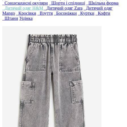
Сонцезахисні окуляри
Шорти і спідниці
Шкільна форма
Дитячий одяг H&M
Дитячий одяг Zara
Дитячий одяг
Mango
Кросівки
Взуття
Босоніжки
Куртки
Кофти
Штани
Уцінка
4