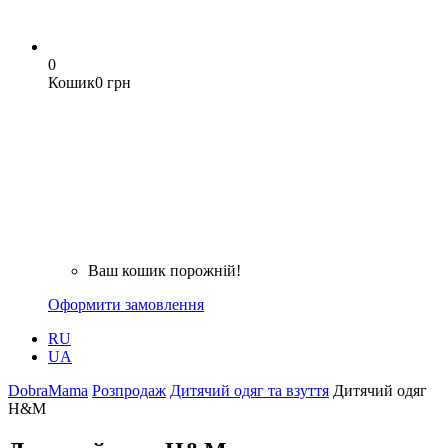
0
Кошик
0 грн
Ваш кошик порожній!
Оформити замовлення
RU
UA
DobraMama
Розпродаж
Дитячий одяг та взуття
Дитячий одяг
H&M