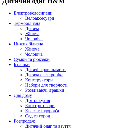
Дитячий одяг H&M
Електровелосипеди
Велоаксесуари
Термобілизна
Дитяча
Жіноча
Чоловіча
Нижня білизна
Жіноча
Чоловіча
Сумки та рюкзаки
Іграшки
Дитячі ігрові намети
Дитяча електроніка
Конструктори
Набори для творчості
Розвиваючі іграшки
Для дому
Дім та кухня
Електротовари
Краса та здоров'я
Сад та город
Розпродаж
Дитячий одяг та взуття