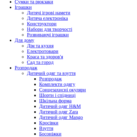
Сумки та рюкзаки
Іграшки
Дитячі ігрові намети
Дитяча електроніка
Конструктори
Набори для творчості
Розвиваючі іграшки
Для дому
Дім та кухня
Електротовари
Краса та здоров'я
Сад та город
Розпродаж
Дитячий одяг та взуття
Розпродаж
Комплекти одягу
Сонцезахисні окуляри
Шорти і спідниці
Шкільна форма
Дитячий одяг H&M
Дитячий одяг Zara
Дитячий одяг Mango
Кросівки
Взуття
Босоніжки