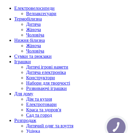
Електровелосипеди
Велоаксесуари
Термобілизна
Дитяча
Жіноча
Чоловіча
Нижня білизна
Жіноча
Чоловіча
Сумки та рюкзаки
Іграшки
Дитячі ігрові намети
Дитяча електроніка
Конструктори
Набори для творчості
Розвиваючі іграшки
Для дому
Дім та кухня
Електротовари
Краса та здоров'я
Сад та город
Розпродаж
Дитячий одяг та взуття
КНОПКА
ЗВ'ЯЗКУ
Уцінка