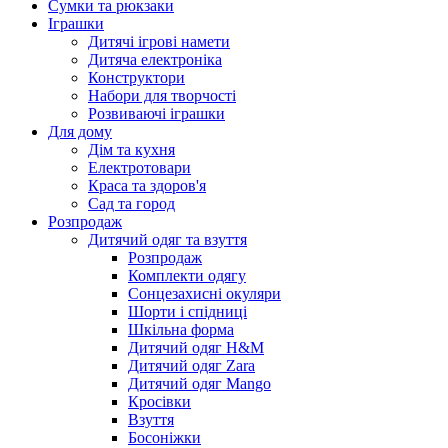
Сумки та рюкзаки
Іграшки
Дитячі ігрові намети
Дитяча електроніка
Конструктори
Набори для творчості
Розвиваючі іграшки
Для дому
Дім та кухня
Електротовари
Краса та здоров'я
Сад та город
Розпродаж
Дитячий одяг та взуття
Розпродаж
Комплекти одягу
Сонцезахисні окуляри
Шорти і спідниці
Шкільна форма
Дитячий одяг H&M
Дитячий одяг Zara
Дитячий одяг Mango
Кросівки
Взуття
Босоніжки