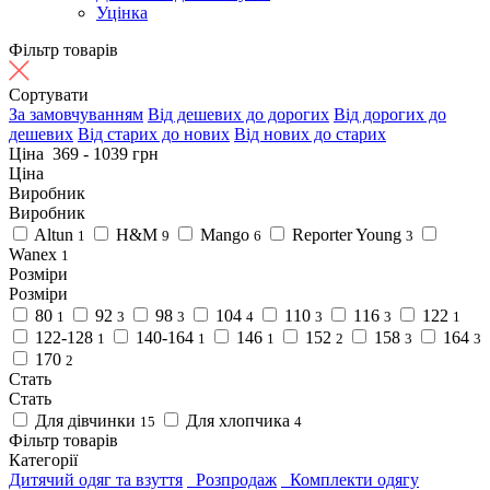
Уцінка
Фільтр товарів
Сортувати
За замовчуванням
Від дешевих до дорогих
Від дорогих до
дешевих
Від старих до нових
Від нових до старих
Ціна
369
-
1039
грн
Ціна
Виробник
Виробник
Altun
H&M
Mango
Reporter Young
1
9
6
3
Wanex
1
Розміри
Розміри
80
92
98
104
110
116
122
1
3
3
4
3
3
1
122-128
140-164
146
152
158
164
1
1
1
2
3
3
170
2
Стать
Стать
Для дівчинки
Для хлопчика
15
4
Фільтр товарів
Категорії
Дитячий одяг та взуття
Розпродаж
Комплекти одягу