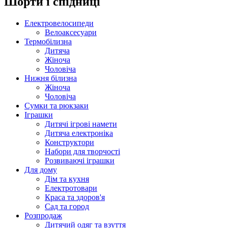
Шорти і спідниці
Електровелосипеди
Велоаксесуари
Термобілизна
Дитяча
Жіноча
Чоловіча
Нижня білизна
Жіноча
Чоловіча
Сумки та рюкзаки
Іграшки
Дитячі ігрові намети
Дитяча електроніка
Конструктори
Набори для творчості
Розвиваючі іграшки
Для дому
Дім та кухня
Електротовари
Краса та здоров'я
Сад та город
Розпродаж
Дитячий одяг та взуття