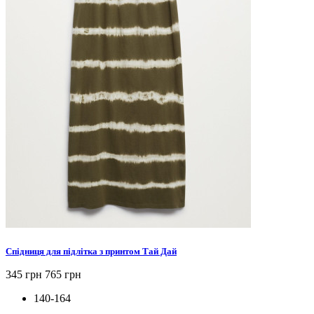
Спідниця для підлітка з принтом Тай Дай
345 грн
765 грн
140-164