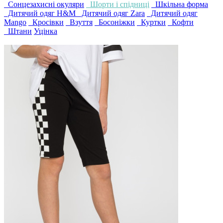
Сонцезахисні окуляри
Шорти і спідниці
Шкільна форма
Дитячий одяг H&M
Дитячий одяг Zara
Дитячий одяг
Mango
Кросівки
Взуття
Босоніжки
Куртки
Кофти
Штани
Уцінка
4