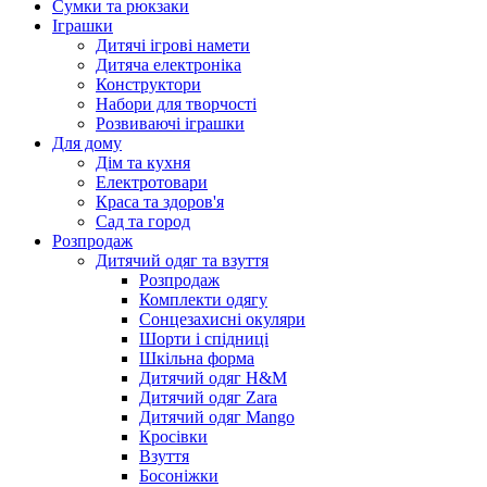
Сумки та рюкзаки
Іграшки
Дитячі ігрові намети
Дитяча електроніка
Конструктори
Набори для творчості
Розвиваючі іграшки
Для дому
Дім та кухня
Електротовари
Краса та здоров'я
Сад та город
Розпродаж
Дитячий одяг та взуття
Розпродаж
Комплекти одягу
Сонцезахисні окуляри
Шорти і спідниці
Шкільна форма
Дитячий одяг H&M
Дитячий одяг Zara
Дитячий одяг Mango
Кросівки
Взуття
Босоніжки