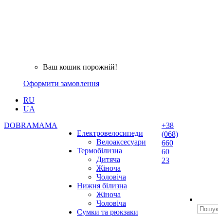
Ваш кошик порожній!
Оформити замовлення
RU
UA
DOBRAMAMA
+38
Електровелосипеди
(068)
Велоаксесуари
660
Термобілизна
60
Дитяча
23
Жіноча
Чоловіча
Нижня білизна
Жіноча
Чоловіча
Сумки та рюкзаки