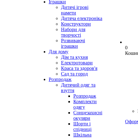
Іграшки
Дитячі ігрові
намети
Дитяча електроніка
Конструктори
Набори для
творчості
Розвиваючі
іграшки
0
Для дому
Коши
Дім та кухня
Електротовари
Краса та здоров'я
Сад та город
Розпродаж
Дитячий одяг та
взуття
Розпродаж
Комплекти
одягу
Сонцезахисні
окуляри
Оформ
Шорти і
спідниці
Шкільна