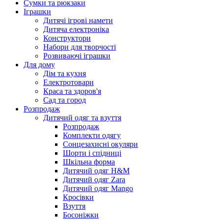
Сумки та рюкзаки
Іграшки
Дитячі ігрові намети
Дитяча електроніка
Конструктори
Набори для творчості
Розвиваючі іграшки
Для дому
Дім та кухня
Електротовари
Краса та здоров'я
Сад та город
Розпродаж
Дитячий одяг та взуття
Розпродаж
Комплекти одягу
Сонцезахисні окуляри
Шорти і спідниці
Шкільна форма
Дитячий одяг H&M
Дитячий одяг Zara
Дитячий одяг Mango
Кросівки
Взуття
Босоніжки