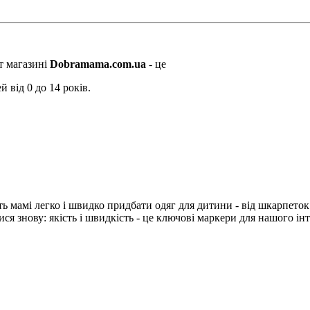
т магазині
Dobramama.com.ua
- це
й від 0 до 14 років.
ь мамі легко і швидко придбати одяг для дитини - від шкарпеток д
я знову: якість і швидкість - це ключові маркери для нашого ін