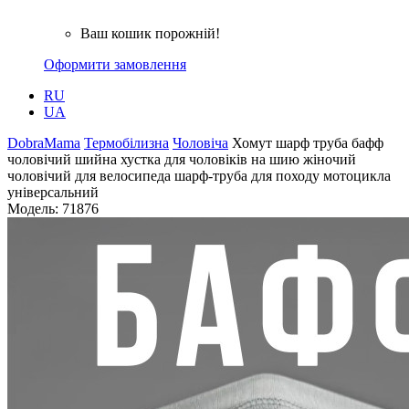
Ваш кошик порожній!
Оформити замовлення
RU
UA
DobraMama
Термобілизна
Чоловіча
Хомут шарф труба бафф
чоловічий шийна хустка для чоловіків на шию жіночий
чоловічий для велосипеда шарф-труба для походу мотоцикла
універсальний
Модель:
71876