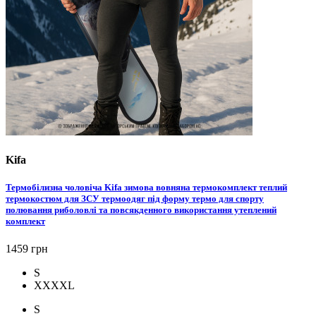
Kifa
Термобілизна чоловіча Kifa зимова вовняна термокомплект теплий
термокостюм для ЗСУ термоодяг під форму термо для спорту
полювання риболовлі та повсякденного використання утеплений
комплект
1459 грн
S
XXXXL
S