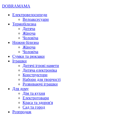
DOBRAMAMA
Електровелосипеди
Велоаксесуари
Термобілизна
Дитяча
Жіноча
Чоловіча
Нижня білизна
Жіноча
Чоловіча
Сумки та рюкзаки
Іграшки
Дитячі ігрові намети
Дитяча електроніка
Конструктори
Набори для творчості
Розвиваючі іграшки
Для дому
Дім та кухня
Електротовари
Краса та здоров'я
Сад та город
Розпродаж