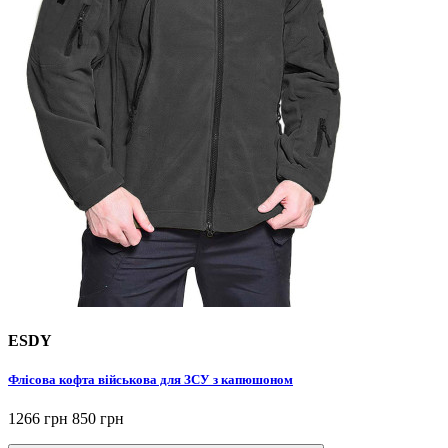
ESDY
Флісова кофта військова для ЗСУ з капюшоном
1266 грн
850 грн