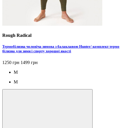
Rough Radical
Термобілизна чоловіча зимова з балаклавою Hunter/ комплект термо
білизна для зими і спорту хорошої якості
1250 грн
1499 грн
M
M