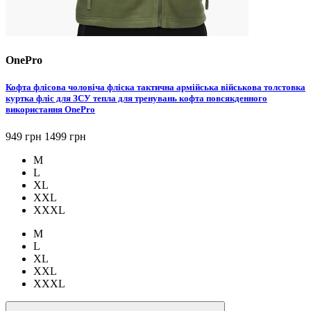
OnePro
Кофта флісова чоловіча фліска тактична армійська військова толстовка
куртка фліс для ЗСУ тепла для тренувань кофта повсякденного
використання OnePro
949 грн
1499 грн
M
L
XL
XXL
XXXL
M
L
XL
XXL
XXXL