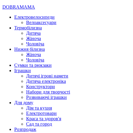
DOBRAMAMA
Електровелосипеди
Велоаксесуари
Термобілизна
Дитяча
Жіноча
Чоловіча
Нижня білизна
Жіноча
Чоловіча
Сумки та рюкзаки
Іграшки
Дитячі ігрові намети
Дитяча електроніка
Конструктори
Набори для творчості
Розвиваючі іграшки
Для дому
Дім та кухня
Електротовари
Краса та здоров'я
Сад та город
Розпродаж