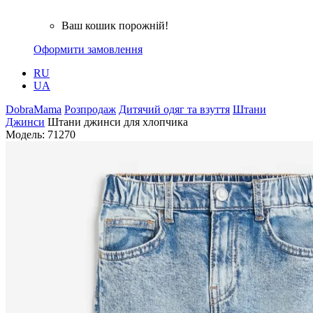
Ваш кошик порожній!
Оформити замовлення
RU
UA
DobraMama
Розпродаж
Дитячий одяг та взуття
Штани
Джинси
Штани джинси для хлопчика
Модель:
71270