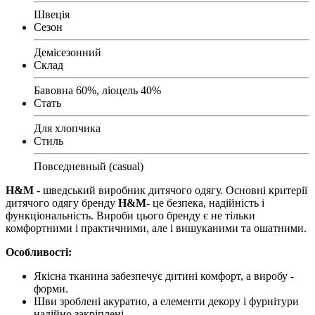
Швеція
Сезон
Демісезонний
Склад
Бавовна 60%, ліоцель 40%
Стать
Для хлопчика
Стиль
Повседневный (casual)
H&M
- шведський виробник дитячого одягу. Основні критерії
дитячого одягу бренду
H&M
- це безпека, надійність і
функціональність. Вироби цього бренду є не тільки
комфортними і практичними, але і вишуканими та ошатними.
Особливості:
Якісна тканина забезпечує дитині комфорт, а виробу -
форми.
Шви зроблені акуратно, а елементи декору і фурнітури
надійно закріплені