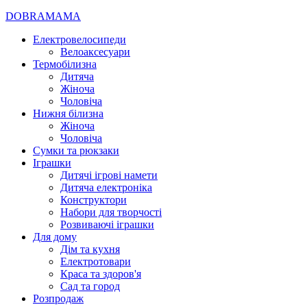
DOBRAMAMA
Електровелосипеди
Велоаксесуари
Термобілизна
Дитяча
Жіноча
Чоловіча
Нижня білизна
Жіноча
Чоловіча
Сумки та рюкзаки
Іграшки
Дитячі ігрові намети
Дитяча електроніка
Конструктори
Набори для творчості
Розвиваючі іграшки
Для дому
Дім та кухня
Електротовари
Краса та здоров'я
Сад та город
Розпродаж