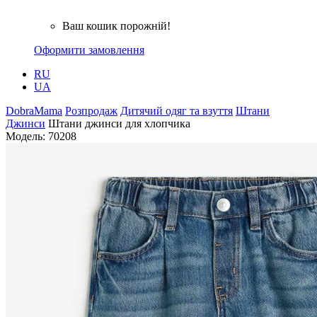
Ваш кошик порожній!
Оформити замовлення
RU
UA
DobraMama
Розпродаж
Дитячий одяг та взуття
Штани
Джинси
Штани джинси для хлопчика
Модель:
70208