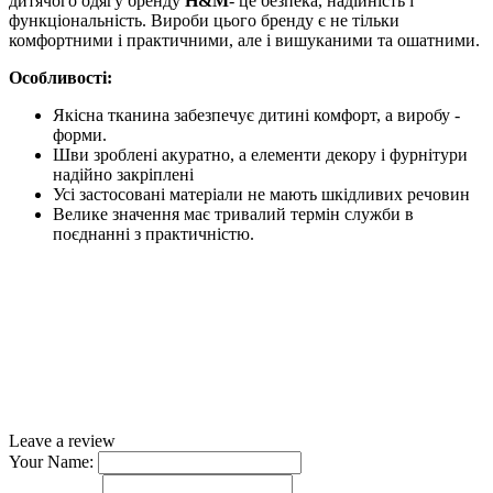
дитячого одягу бренду
H&M
- це безпека, надійність і
функціональність. Вироби цього бренду є не тільки
комфортними і практичними, але і вишуканими та ошатними.
Особливості:
Якісна тканина забезпечує дитині комфорт, а виробу -
форми.
Шви зроблені акуратно, а елементи декору і фурнітури
надійно закріплені
Усі застосовані матеріали не мають шкідливих речовин
Велике значення має тривалий термін служби в
поєднанні з практичністю.
Leave a review
Your Name: