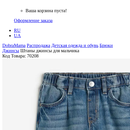
Ваша корзина пуста!
Оформление заказа
RU
UA
DobraMama
Распродажа
Детская одежда и обувь
Брюки
Джинсы
Штаны джинсы для мальчика
Код Товара:
70208