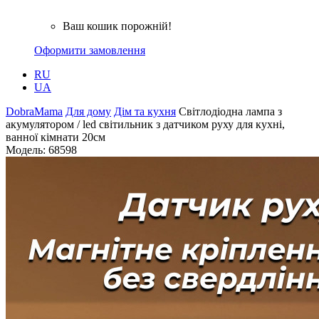
Ваш кошик порожній!
Оформити замовлення
RU
UA
DobraMama
Для дому
Дім та кухня
Світлодіодна лампа з
акумулятором / led світильник з датчиком руху для кухні,
ванної кімнати 20см
Модель:
68598