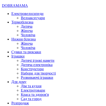
DOBRAMAMA
Електровелосипеди
Велоаксесуари
Термобілизна
Дитяча
Жіноча
Чоловіча
Нижня білизна
Жіноча
Чоловіча
Сумки та рюкзаки
Іграшки
Дитячі ігрові намети
Дитяча електроніка
Конструктори
Набори для творчості
Розвиваючі іграшки
Для дому
Дім та кухня
Електротовари
Краса та здоров'я
Сад та город
Розпродаж