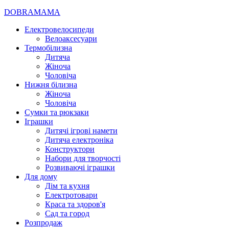
DOBRAMAMA
Електровелосипеди
Велоаксесуари
Термобілизна
Дитяча
Жіноча
Чоловіча
Нижня білизна
Жіноча
Чоловіча
Сумки та рюкзаки
Іграшки
Дитячі ігрові намети
Дитяча електроніка
Конструктори
Набори для творчості
Розвиваючі іграшки
Для дому
Дім та кухня
Електротовари
Краса та здоров'я
Сад та город
Розпродаж