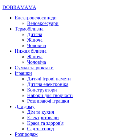
DOBRAMAMA
Електровелосипеди
Велоаксесуари
Термобілизна
Дитяча
Жіноча
Чоловіча
Нижня білизна
Жіноча
Чоловіча
Сумки та рюкзаки
Іграшки
Дитячі ігрові намети
Дитяча електроніка
Конструктори
Набори для творчості
Розвиваючі іграшки
Для дому
Дім та кухня
Електротовари
Краса та здоров'я
Сад та город
Розпродаж