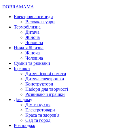
DOBRAMAMA
Електровелосипеди
Велоаксесуари
Термобілизна
Дитяча
Жіноча
Чоловіча
Нижня білизна
Жіноча
Чоловіча
Сумки та рюкзаки
Іграшки
Дитячі ігрові намети
Дитяча електроніка
Конструктори
Набори для творчості
Розвиваючі іграшки
Для дому
Дім та кухня
Електротовари
Краса та здоров'я
Сад та город
Розпродаж