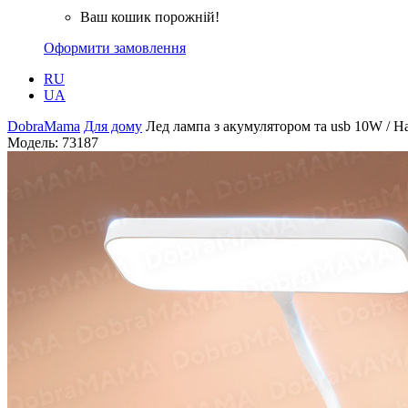
Ваш кошик порожній!
Оформити замовлення
RU
UA
DobraMama
Для дому
Лед лампа з акумулятором та usb 10W / На
Модель:
73187