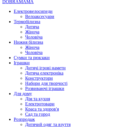
DOBRAMAMA
Електровелосипеди
Велоаксесуари
Термобілизна
Дитяча
Жіноча
Чоловіча
Нижня білизна
Жіноча
Чоловіча
Сумки та рюкзаки
Іграшки
Дитячі ігрові намети
Дитяча електроніка
Конструктори
Набори для творчості
Розвиваючі іграшки
Для дому
Дім та кухня
Електротовари
Краса та здоров'я
Сад та город
Розпродаж
Дитячий одяг та взуття