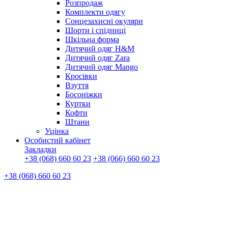
Розпродаж
Комплекти одягу
Сонцезахисні окуляри
Шорти і спідниці
Шкільна форма
Дитячий одяг H&M
Дитячий одяг Zara
Дитячий одяг Mango
Кросівки
Взуття
Босоніжки
Куртки
Кофти
Штани
Уцінка
Особистий кабінет
Закладки
+38 (068) 660 60 23
+38 (066) 660 60 23
+38 (068) 660 60 23