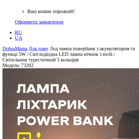
Ваш кошик порожній!
Оформити замовлення
RU
UA
DobraMama
Для дому
Лед лампа повербанк з акумулятором та
функці 5W / Світлодіодна LED лампа нічник з юсбі /
Світильник турестичний 5 кольорів
Модель:
73202