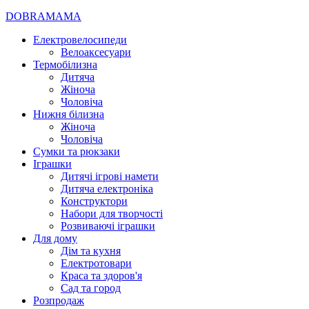
DOBRAMAMA
Електровелосипеди
Велоаксесуари
Термобілизна
Дитяча
Жіноча
Чоловіча
Нижня білизна
Жіноча
Чоловіча
Сумки та рюкзаки
Іграшки
Дитячі ігрові намети
Дитяча електроніка
Конструктори
Набори для творчості
Розвиваючі іграшки
Для дому
Дім та кухня
Електротовари
Краса та здоров'я
Сад та город
Розпродаж