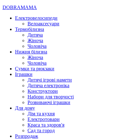
DOBRAMAMA
Електровелосипеди
Велоаксесуари
Термобілизна
Дитяча
Жіноча
Чоловіча
Нижня білизна
Жіноча
Чоловіча
Сумки та рюкзаки
Іграшки
Дитячі ігрові намети
Дитяча електроніка
Конструктори
Набори для творчості
Розвиваючі іграшки
Для дому
Дім та кухня
Електротовари
Краса та здоров'я
Сад та город
Розпродаж