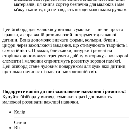
матеріалів, ця книга-сортер безпечна для малюків і має
м'яку тканину, що не завдасть шкоди маленьким ручкам.
Цей бізіборд для малюків у вигляді сумочки — це не просто
іграшка, а справжній розвиваючий інструмент для вашої
дитини. Вона допоможе вивчати форми, кольори, букви і
цифри через захоплюючі завдання, що стимулюють творчість і
самостійність. Пряжки, блискавки, шнурки і ремені на
сторінках допоможуть тренувати дрібну моторику, а кольорові
елементи і малюнки сприятимуть розвитку зорової пам'яті.
Цей бізіборд стане чудовим подарунком для будь-якої дитини,
що тільки починає пізнавати навколишній світ.
Подаруйте вашій дитині захоплююче навчання і розвиток!
Купуйте бізіборд у вигляді сумочки зараз і допоможіть
малюкові розвивати важливі навички.
Колір
Синій
Вік