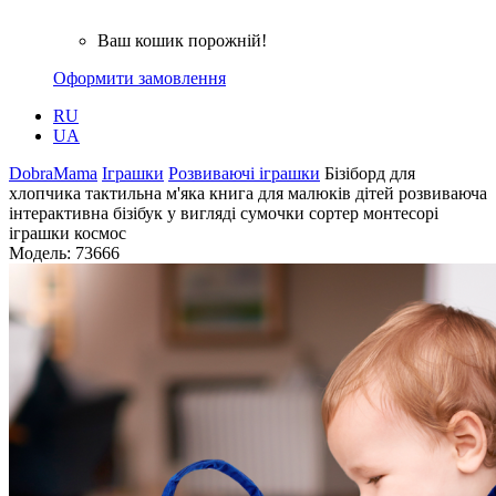
Ваш кошик порожній!
Оформити замовлення
RU
UA
DobraMama
Іграшки
Розвиваючі іграшки
Бізіборд для
хлопчика тактильна м'яка книга для малюків дітей розвиваюча
інтерактивна бізібук у вигляді сумочки сортер монтесорі
іграшки космос
Модель:
73666