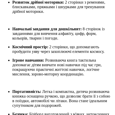
Розвиток дрібної моторики:
2 сторінки з ременями,
блискавками, пряжками і шнурками для тренування
дрібної моторики.
Навчальні завдання для дошкільнят:
8 сторінок із
завданнями для вивчення алфавіту, цифр, форм,
кольорів, тварин і погоди.
Космічний простір:
2 сторінки, що допомагають
пробудити уяву через захоплюючі елементи космосу.
Ігрове навчання:
Розвиваюча книга тактильна
допомагає дітям вивчати нові навички під час гри,
покращуючи практичні життєві навички, логічне
мислення, зорово-моторну координацію.
Портативність:
Легка і компактна, дитяча розвиваюча
книжка оснащена ручкою, що дозволяє брати її з собою
в поїздки, автомобілі чи літаки. Вона стане ідеальним
супутником для подорожей.
Безпека:
Бізіборд виготовлений з м'яких, нетоксичних