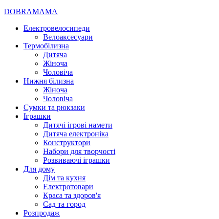
DOBRAMAMA
Електровелосипеди
Велоаксесуари
Термобілизна
Дитяча
Жіноча
Чоловіча
Нижня білизна
Жіноча
Чоловіча
Сумки та рюкзаки
Іграшки
Дитячі ігрові намети
Дитяча електроніка
Конструктори
Набори для творчості
Розвиваючі іграшки
Для дому
Дім та кухня
Електротовари
Краса та здоров'я
Сад та город
Розпродаж