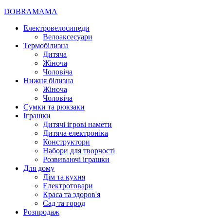
DOBRAMAMA
Електровелосипеди
Велоаксесуари
Термобілизна
Дитяча
Жіноча
Чоловіча
Нижня білизна
Жіноча
Чоловіча
Сумки та рюкзаки
Іграшки
Дитячі ігрові намети
Дитяча електроніка
Конструктори
Набори для творчості
Розвиваючі іграшки
Для дому
Дім та кухня
Електротовари
Краса та здоров'я
Сад та город
Розпродаж