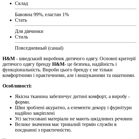
Склад
Бавовна 99%, еластан 1%
Стать
Для дівчинки
Стиль
Повседневный (casual)
H&M
- шведський виробник дитячого одягу. Основні критерії
дитячого одягу бренду
H&M
- це безпека, надійність і
функціональність. Вироби цього бренду є не тільки
комфортними і практичними, але і вишуканими та ошатними.
Особливості:
Якісна тканина забезпечує дитині комфорт, а виробу -
форми.
Шви зроблені акуратно, а елементи декору і фурнітури
надійно закріплені
Усі застосовані матеріали не мають шкідливих речовин
Велике значення має тривалий термін служби в
поєднанні з практичністю.