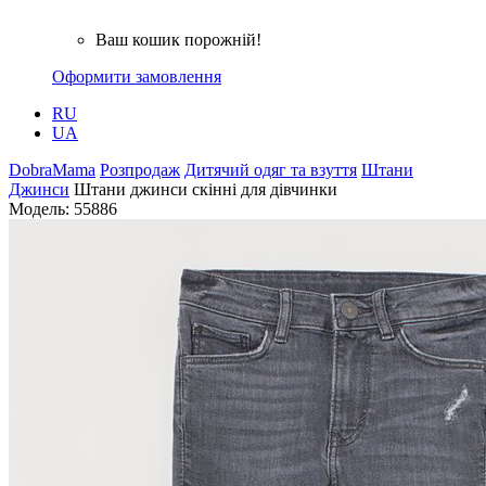
Ваш кошик порожній!
Оформити замовлення
RU
UA
DobraMama
Розпродаж
Дитячий одяг та взуття
Штани
Джинси
Штани джинси скінні для дівчинки
Модель:
55886