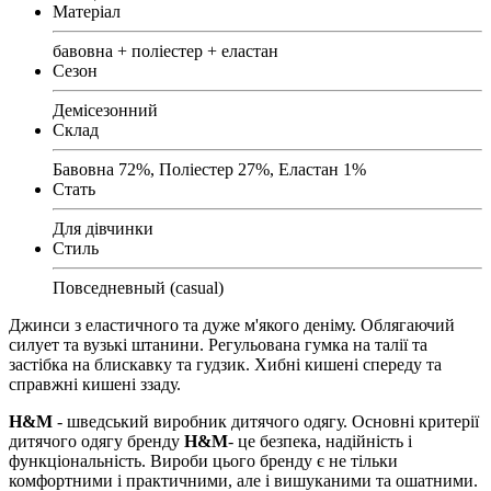
Матеріал
бавовна + поліестер + еластан
Сезон
Демісезонний
Склад
Бавовна 72%, Поліестер 27%, Еластан 1%
Стать
Для дівчинки
Стиль
Повседневный (casual)
Джинси з еластичного та дуже м'якого деніму. Облягаючий
силует та вузькі штанини. Регульована гумка на талії та
застібка на блискавку та гудзик. Хибні кишені спереду та
справжні кишені ззаду.
H&M
- шведський виробник дитячого одягу. Основні критерії
дитячого одягу бренду
H&M
- це безпека, надійність і
функціональність. Вироби цього бренду є не тільки
комфортними і практичними, але і вишуканими та ошатними.