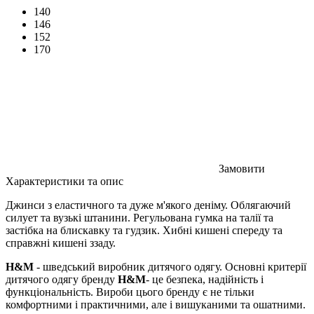
140
146
152
170
Замовити
Характеристики та опис
Джинси з еластичного та дуже м'якого деніму. Облягаючий
силует та вузькі штанини. Регульована гумка на талії та
застібка на блискавку та гудзик. Хибні кишені спереду та
справжні кишені ззаду.
H&M
- шведський виробник дитячого одягу. Основні критерії
дитячого одягу бренду
H&M
- це безпека, надійність і
функціональність. Вироби цього бренду є не тільки
комфортними і практичними, але і вишуканими та ошатними.