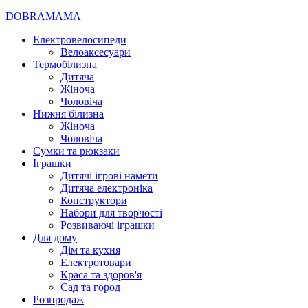
DOBRAMAMA
Електровелосипеди
Велоаксесуари
Термобілизна
Дитяча
Жіноча
Чоловіча
Нижня білизна
Жіноча
Чоловіча
Сумки та рюкзаки
Іграшки
Дитячі ігрові намети
Дитяча електроніка
Конструктори
Набори для творчості
Розвиваючі іграшки
Для дому
Дім та кухня
Електротовари
Краса та здоров'я
Сад та город
Розпродаж