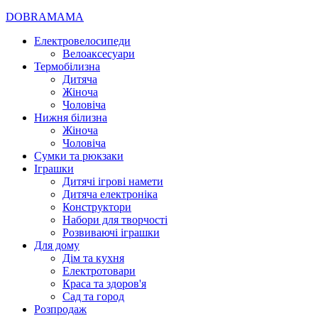
DOBRAMAMA
Електровелосипеди
Велоаксесуари
Термобілизна
Дитяча
Жіноча
Чоловіча
Нижня білизна
Жіноча
Чоловіча
Сумки та рюкзаки
Іграшки
Дитячі ігрові намети
Дитяча електроніка
Конструктори
Набори для творчості
Розвиваючі іграшки
Для дому
Дім та кухня
Електротовари
Краса та здоров'я
Сад та город
Розпродаж