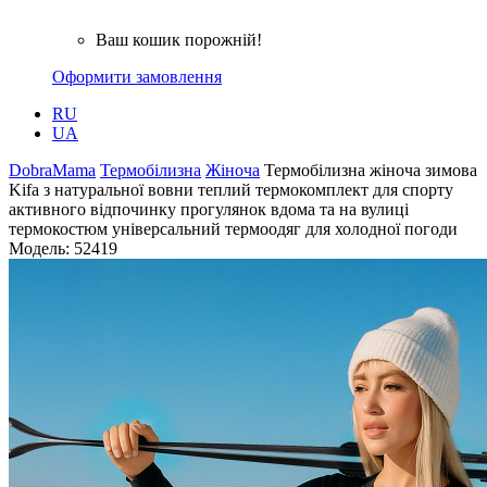
Ваш кошик порожній!
Оформити замовлення
RU
UA
DobraMama
Термобілизна
Жіноча
Термобілизна жіноча зимова
Kifa з натуральної вовни теплий термокомплект для спорту
активного відпочинку прогулянок вдома та на вулиці
термокостюм універсальний термоодяг для холодної погоди
Модель:
52419