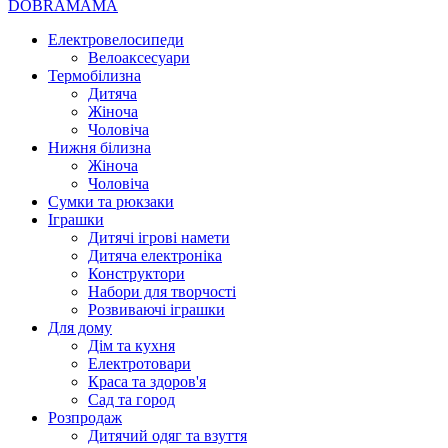
DOBRAMAMA
Електровелосипеди
Велоаксесуари
Термобілизна
Дитяча
Жіноча
Чоловіча
Нижня білизна
Жіноча
Чоловіча
Сумки та рюкзаки
Іграшки
Дитячі ігрові намети
Дитяча електроніка
Конструктори
Набори для творчості
Розвиваючі іграшки
Для дому
Дім та кухня
Електротовари
Краса та здоров'я
Сад та город
Розпродаж
Дитячий одяг та взуття