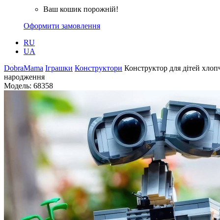
Ваш кошик порожній!
Оформити замовлення
RU
UA
DobraMama
Іграшки
Конструктори
Конструктор для дітей хлоп
народження
Модель:
68358