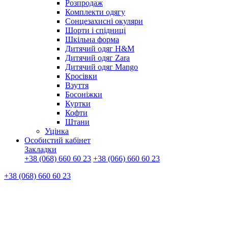
Розпродаж
Комплекти одягу
Сонцезахисні окуляри
Шорти і спідниці
Шкільна форма
Дитячий одяг H&M
Дитячий одяг Zara
Дитячий одяг Mango
Кросівки
Взуття
Босоніжки
Куртки
Кофти
Штани
Уцінка
Особистий кабінет
Закладки
+38 (068) 660 60 23
+38 (066) 660 60 23
+38 (068) 660 60 23