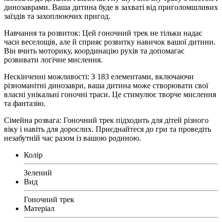
динозаврами. Ваша дитина буде в захваті від приголомшливих
заїздів та захоплюючих пригод.
Навчання та розвиток: Цей гоночний трек не тільки надає
часи веселощів, але й сприяє розвитку навичок вашої дитини.
Він вчить моторику, координацію рухів та допомагає
розвивати логічне мислення.
Нескінченні можливості: З 183 елементами, включаючи
різноманітні динозаври, ваша дитина може створювати свої
власні унікальні гоночні траси. Це стимулює творче мислення
та фантазію.
Сімейна розвага: Гоночний трек підходить для дітей різного
віку і навіть для дорослих. Приєднайтеся до гри та проведіть
незабутній час разом із вашою родиною.
Колір
Зелений
Вид
Гоночний трек
Матеріал