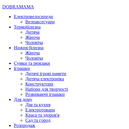
DOBRAMAMA
Електровелосипеди
Велоаксесуари
Термобілизна
Дитяча
Жіноча
Чоловіча
Нижня білизна
Жіноча
Чоловіча
Сумки та рюкзаки
Іграшки
Дитячі ігрові намети
Дитяча електроніка
Конструктори
Набори для творчості
Розвиваючі іграшки
Для дому
Дім та кухня
Електротовари
Краса та здоров'я
Сад та город
Розпродаж