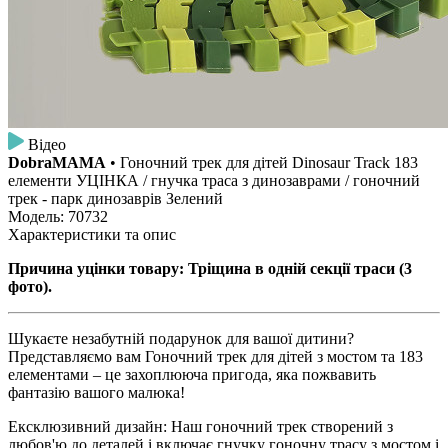
Відео
DobraMAMA
• Гоночний трек для дітей Dinosaur Track 183
елементи УЦІНКА / гнучка траса з динозаврами / гоночний
трек - парк динозаврів Зелений
Модель: 70732
Характеристики та опис
Причина уцінки товару: Тріщина в одній секції траси (3
фото).
Шукаєте незабутній подарунок для вашої дитини?
Представляємо вам Гоночний трек для дітей з мостом та 183
елементами – це захоплююча пригода, яка пожвавить
фантазію вашого малюка!
Ексклюзивний дизайн: Наш гоночний трек створений з
любов'ю до деталей і включає гнучку гоночну трасу з мостом і