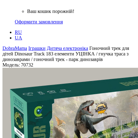
Ваш кошик порожній!
Оформити замовлення
RU
UA
DobraMama
Іграшки
Дитяча електроніка
Гоночний трек для
дітей Dinosaur Track 183 елементи УЦІНКА / гнучка траса з
динозаврами / гоночний трек - парк динозаврів
Модель:
70732