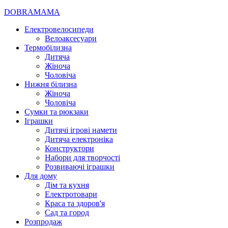
DOBRAMAMA
Електровелосипеди
Велоаксесуари
Термобілизна
Дитяча
Жіноча
Чоловіча
Нижня білизна
Жіноча
Чоловіча
Сумки та рюкзаки
Іграшки
Дитячі ігрові намети
Дитяча електроніка
Конструктори
Набори для творчості
Розвиваючі іграшки
Для дому
Дім та кухня
Електротовари
Краса та здоров'я
Сад та город
Розпродаж