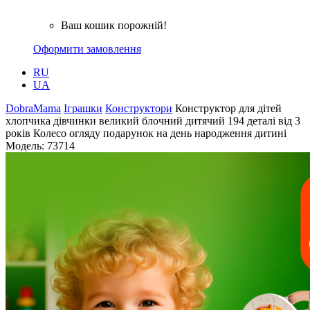
Ваш кошик порожній!
Оформити замовлення
RU
UA
DobraMama
Іграшки
Конструктори
Конструктор для дітей
хлопчика дівчинки великий блочний дитячий 194 деталі від 3
років Колесо огляду подарунок на день народження дитині
Модель:
73714