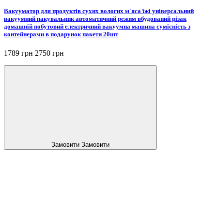
Вакууматор для продуктів сухих вологих м'яса їжі універсальний
вакуумний пакувальник автоматичний режим вбудований різак
домашній побутовий електричний вакуумна машина сумісність з
контейнерами в подарунок пакети 20шт
1789 грн
2750 грн
Замовити
Замовити