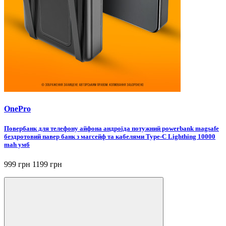
OnePro
Повербанк для телефону айфона андроїда потужний powerbank magsafe
бездротовий павер банк з магсейф та кабелями Type-C Lighthing 10000
mah умб
999 грн
1199 грн