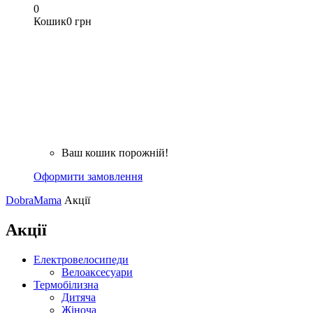
0
Кошик
0 грн
Ваш кошик порожній!
Оформити замовлення
DobraMama
Акції
Акції
Електровелосипеди
Велоаксесуари
Термобілизна
Дитяча
Жіноча