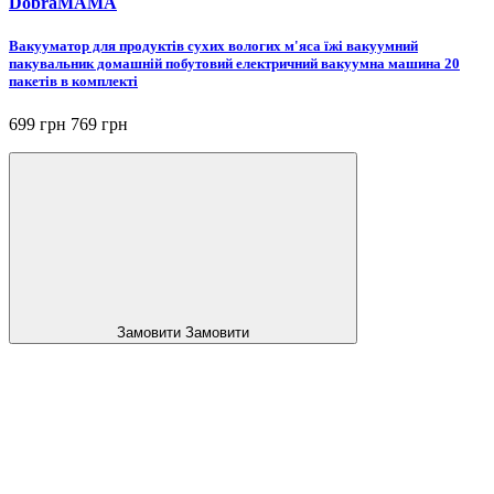
DobraMAMA
Вакууматор для продуктів сухих вологих м'яса їжі вакуумний
пакувальник домашній побутовий електричний вакуумна машина 20
пакетів в комплекті
699 грн
769 грн
Замовити
Замовити