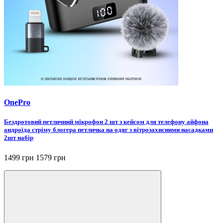
OnePro
Бездротовий петличний мікрофон 2 шт з кейсом для телефону айфона
андроїда стріму блогера петличка на одяг з вітрозахисними насадками
2шт набір
1499 грн
1579 грн