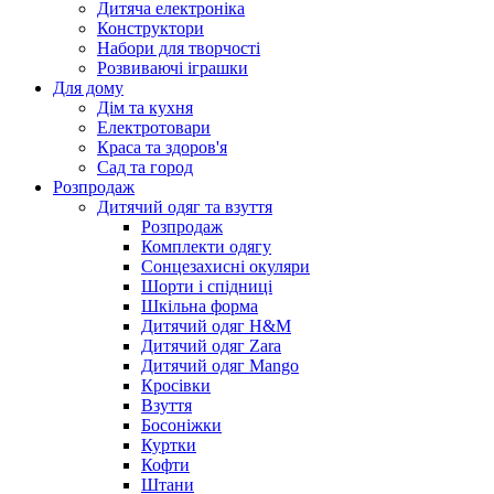
Дитяча електроніка
Конструктори
Набори для творчості
Розвиваючі іграшки
Для дому
Дім та кухня
Електротовари
Краса та здоров'я
Сад та город
Розпродаж
Дитячий одяг та взуття
Розпродаж
Комплекти одягу
Сонцезахисні окуляри
Шорти і спідниці
Шкільна форма
Дитячий одяг H&M
Дитячий одяг Zara
Дитячий одяг Mango
Кросівки
Взуття
Босоніжки
Куртки
Кофти
Штани