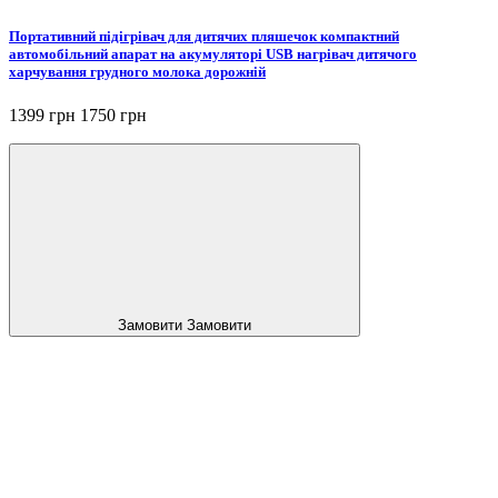
Портативний підігрівач для дитячих пляшечок компактний
автомобільний апарат на акумуляторі USB нагрівач дитячого
харчування грудного молока дорожній
1399 грн
1750 грн
Замовити
Замовити