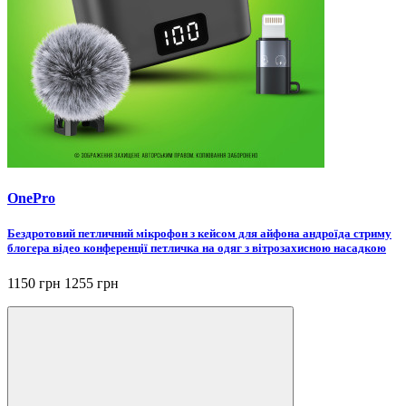
OnePro
Бездротовий петличний мікрофон з кейсом для айфона андроїда стриму
блогера відео конференції петличка на одяг з вітрозахисною насадкою
1150 грн
1255 грн