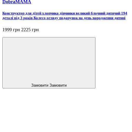
DobraMAMA
Конструктор для дітей хлопчика дівчинки великий блочний дитячий 194
деталі від 3 років Колесо огляду подарунок на день народження дитині
1999 грн
2225 грн
Замовити
Замовити