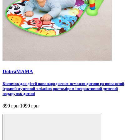
DobraMAMA
Килимок для дітей новонароджених немовля дитини розвиваючий
ігровий музичний з піаніно ростоміром інтерактивний дитячий
подарунок дитині
899 грн
1099 грн