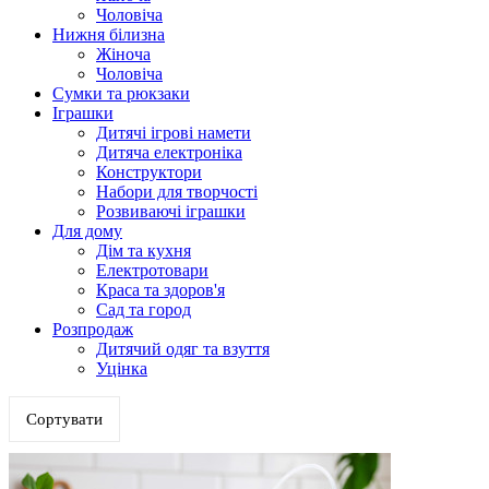
Чоловіча
Нижня білизна
Жіноча
Чоловіча
Сумки та рюкзаки
Іграшки
Дитячі ігрові намети
Дитяча електроніка
Конструктори
Набори для творчості
Розвиваючі іграшки
Для дому
Дім та кухня
Електротовари
Краса та здоров'я
Сад та город
Розпродаж
Дитячий одяг та взуття
Уцінка
Сортувати