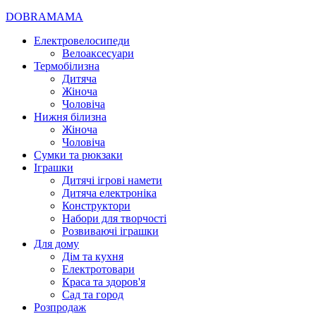
DOBRAMAMA
Електровелосипеди
Велоаксесуари
Термобілизна
Дитяча
Жіноча
Чоловіча
Нижня білизна
Жіноча
Чоловіча
Сумки та рюкзаки
Іграшки
Дитячі ігрові намети
Дитяча електроніка
Конструктори
Набори для творчості
Розвиваючі іграшки
Для дому
Дім та кухня
Електротовари
Краса та здоров'я
Сад та город
Розпродаж