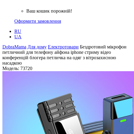
Ваш кошик порожній!
Оформити замовлення
RU
UA
DobraMama
Для дому
Електротовари
Бездротовий мікрофон
петличний для телефону айфона iphone стриму відео
конференцій блогера петличка на одяг з вітрозахисною
насадкою
Модель:
73720