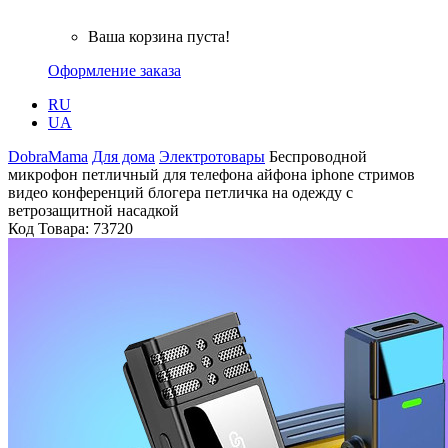
Ваша корзина пуста!
Оформление заказа
RU
UA
DobraMama
Для дома
Электротовары
Беспроводной
микрофон петличный для телефона айфона iphone стримов
видео конференций блогера петличка на одежду с
ветрозащитной насадкой
Код Товара:
73720