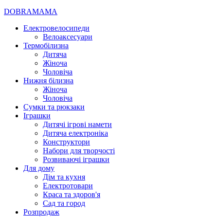
DOBRAMAMA
Електровелосипеди
Велоаксесуари
Термобілизна
Дитяча
Жіноча
Чоловіча
Нижня білизна
Жіноча
Чоловіча
Сумки та рюкзаки
Іграшки
Дитячі ігрові намети
Дитяча електроніка
Конструктори
Набори для творчості
Розвиваючі іграшки
Для дому
Дім та кухня
Електротовари
Краса та здоров'я
Сад та город
Розпродаж