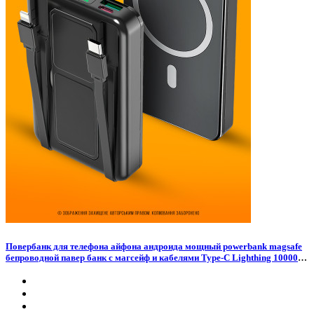
Повербанк для телефона айфона андроида мощный powerbank magsafe
бепроводной павер банк с магсейф и кабелями Type-C Lighthing 10000
mah умб