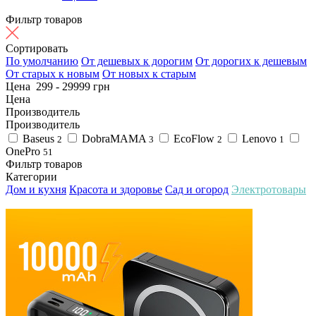
Фильтр товаров
Сортировать
По умолчанию
От дешевых к дорогим
От дорогих к дешевым
От старых к новым
От новых к старым
Цена
299
-
29999
грн
Цена
Производитель
Производитель
Baseus
DobraMAMA
EcoFlow
Lenovo
2
3
2
1
OnePro
51
Фильтр товаров
Категории
Дом и кухня
Красота и здоровье
Сад и огород
Электротовары
4