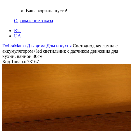
Ваша корзина пуста!
Оформление заказа
RU
UA
DobraMama
Для дома
Дом и кухня
Светодиодная лампа с
аккумулятором / led светильник с датчиком движения для
кухни, ванной 30см
Код Товара:
73167