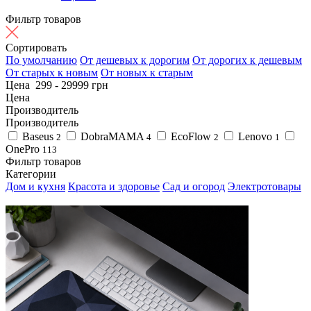
Фильтр товаров
Сортировать
По умолчанию
От дешевых к дорогим
От дорогих к дешевым
От старых к новым
От новых к старым
Цена
299
-
29999
грн
Цена
Производитель
Производитель
Baseus
DobraMAMA
EcoFlow
Lenovo
2
4
2
1
OnePro
113
Фильтр товаров
Категории
Дом и кухня
Красота и здоровье
Сад и огород
Электротовары
4