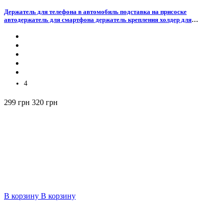
Держатель для телефона в автомобиль подставка на присоске
автодержатель для смартфона держатель крепления холдер для
телефона на торпеду лобовое стекло универсальный
4
299 грн
320 грн
В корзину
В корзину