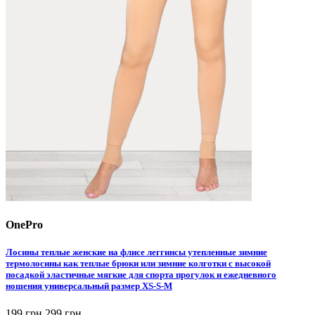
OnePro
Лосины теплые женские на флисе леггинсы утепленные зимние
термолосины как теплые брюки или зимние колготки с высокой
посадкой эластичные мягкие для спорта прогулок и ежедневного
ношения универсальный размер XS-S-M
199 грн
299 грн