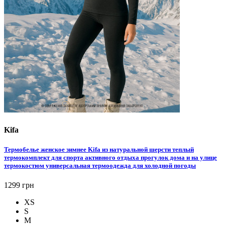
Kifa
Термобелье женское зимнее Kifa из натуральной шерсти теплый
термокомплект для спорта активного отдыха прогулок дома и на улице
термокостюм универсальная термоодежда для холодной погоды
1299 грн
XS
S
M