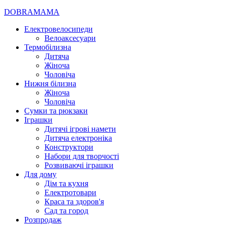
DOBRAMAMA
Електровелосипеди
Велоаксесуари
Термобілизна
Дитяча
Жіноча
Чоловіча
Нижня білизна
Жіноча
Чоловіча
Сумки та рюкзаки
Іграшки
Дитячі ігрові намети
Дитяча електроніка
Конструктори
Набори для творчості
Розвиваючі іграшки
Для дому
Дім та кухня
Електротовари
Краса та здоров'я
Сад та город
Розпродаж