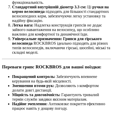
функціональність.
Стандартний внутрішній діаметр 3.3 см:
Ці
ручки на
кермо велосипеда
підходять для більшості стандартних
велосипедних керм, забезпечуючи легку установку та
надійну фіксацію.
Легка вага:
Надлегка конструкція грипсів не додає
зайвого навантаження на велосипед, що особливо
важливо для комфортної та динамічної їзди.
Універсальне призначення:
Грипси для гірського
велосипеда
ROCKBROS ідеально підходять для різних
типів велосипедів, включаючи гірські, шосейні, міські та
складні моделі.
Переваги грипс ROCKBROS для вашої поїздки:
Покращений контроль:
Забезпечують впевнене
керування на будь-якій місцевості.
Зменшення втоми рук:
Дозволяють з комфортом
долати довгі дистанції.
Міцність та довговічність:
Гарантують тривалий
термін служби завдяки якісним матеріалам.
Надійне зчеплення:
Антиковзке покриття ефективно
працює навіть у дощову погоду.