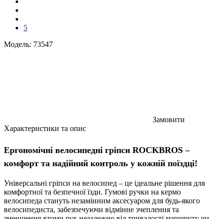
5
Модель: 73547
Замовити
Характеристики та опис
Ергономічні велосипедні гріпси ROCKBROS –
комфорт та надійний контроль у кожній поїздці!
Універсальні гріпси на велосипед – це ідеальне рішення для
комфортної та безпечної їзди. Гумові ручки на кермо
велосипеда стануть незамінним аксесуаром для будь-якого
велосипедиста, забезпечуючи відмінне зчеплення та
зменшення втоми рук незалежно від тривалості маршруту чи