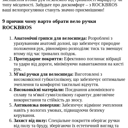
типу місцевості. Забудьте про дискомфорт – з ROCKBROS
ваші велопрогулянки стануть значно приємнішими!
9 причин чому варто обрати вело ручки
ROCKBROS
Анатомічні грипси для велосипеда:
Розроблені з
урахуванням анатомії долоні, що забезпечує природне
положення рук, рівномірно розподіляє тиск та зменшує
втому під час тривалих поїздок.
Протиударне покриття:
Ефективно поглинає вібрації
та удари від дороги, мінімізуючи навантаження на кисті
рук.
М'які ручки для велосипеда:
Виготовлені з
високоякісної губки/силікону, що забезпечує оптимальне
зчеплення та комфортні тактильні відчуття.
Високоякісні матеріали:
Поєднання алюмінієвого
сплаву та м'якої гуми/силікону гарантує довговічне
використання та стійкість до зносу.
Антиковзка поверхня:
Забезпечує відмінне зчеплення
навіть у вологих умовах, підвищуючи безпеку
керування.
Захист від пилу:
Спеціальне покриття оберігає ручки
від пилу та бруду, зберігаючи їх естетичний вигляд та