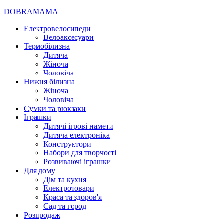
DOBRAMAMA
Електровелосипеди
Велоаксесуари
Термобілизна
Дитяча
Жіноча
Чоловіча
Нижня білизна
Жіноча
Чоловіча
Сумки та рюкзаки
Іграшки
Дитячі ігрові намети
Дитяча електроніка
Конструктори
Набори для творчості
Розвиваючі іграшки
Для дому
Дім та кухня
Електротовари
Краса та здоров'я
Сад та город
Розпродаж