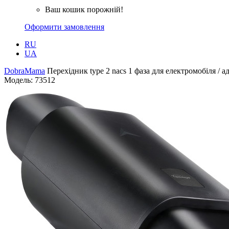
Ваш кошик порожній!
Оформити замовлення
RU
UA
DobraMama
Перехідник type 2 nacs 1 фаза для електромобіля / а
Модель:
73512