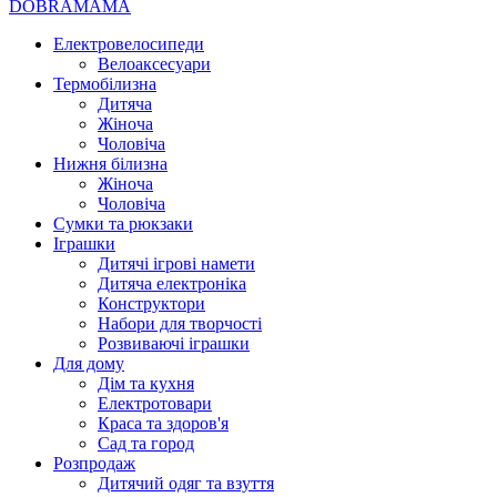
DOBRAMAMA
Електровелосипеди
Велоаксесуари
Термобілизна
Дитяча
Жіноча
Чоловіча
Нижня білизна
Жіноча
Чоловіча
Сумки та рюкзаки
Іграшки
Дитячі ігрові намети
Дитяча електроніка
Конструктори
Набори для творчості
Розвиваючі іграшки
Для дому
Дім та кухня
Електротовари
Краса та здоров'я
Сад та город
Розпродаж
Дитячий одяг та взуття