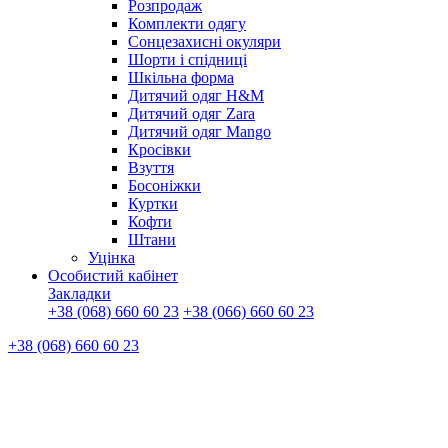
Розпродаж
Комплекти одягу
Сонцезахисні окуляри
Шорти і спідниці
Шкільна форма
Дитячий одяг H&M
Дитячий одяг Zara
Дитячий одяг Mango
Кросівки
Взуття
Босоніжки
Куртки
Кофти
Штани
Уцінка
Особистий кабінет
Закладки
+38 (068) 660 60 23
+38 (066) 660 60 23
+38 (068) 660 60 23