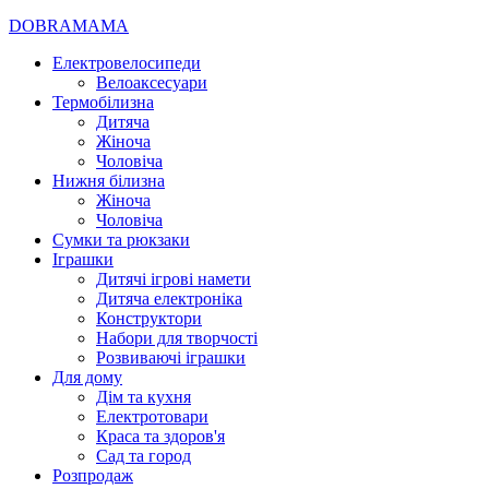
DOBRAMAMA
Електровелосипеди
Велоаксесуари
Термобілизна
Дитяча
Жіноча
Чоловіча
Нижня білизна
Жіноча
Чоловіча
Сумки та рюкзаки
Іграшки
Дитячі ігрові намети
Дитяча електроніка
Конструктори
Набори для творчості
Розвиваючі іграшки
Для дому
Дім та кухня
Електротовари
Краса та здоров'я
Сад та город
Розпродаж