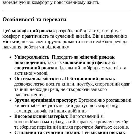
забезпечуючи комфорт у повсякденному житті.
Особливості та переваги
Цей
молодіжний рюкзак
розроблений для тих, хто цінує
комфорт, практичність та сучасний дизайн. Він надзвичайно
місткий
, дозволяючи зручно розмістити всі необхідні речі для
навчання, роботи чи відпочинку.
Універсальність
: Підходить як
жіночий рюкзак
повсякденний
, так і як
чоловічий портфель
або
спортивний рюкзак
. Ідеальний вибір для студентів та
активної молоді.
Оптимальна місткість
: Цей
тканинний рюкзак
дозволяє легко носити книги, ноутбук, спортивний одяг
та інші необхідні речі, не створюючи зайвого
навантаження.
Зручна організація простору
: Ергономічно розташовані
кишені забезпечують легкий доступ до смартфону,
гаманця, ключів та інших дрібниць.
Високоякісний матеріал
: Виготовлений зі
зносостійкого матеріалу, який гарантує тривалу службу
та зберігає первісний вигляд протягом багатьох сезонів.
Стильний та сучасний дизайн
: Цей
міський рюкзак