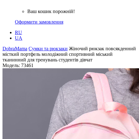
Ваш кошик порожній!
Оформити замовлення
RU
UA
DobraMama
Сумки та рюкзаки
Жіночий рюкзак повсякденний
місткий портфель молодіжний спортивний міський
тканинний для тренувань студентів дівчат
Модель:
73461