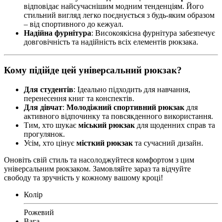
відповідає найсучаснішим модним тенденціям. Його
стильний вигляд легко поєднується з будь-яким образом
– від спортивного до кежуал.
Надійна фурнітура
: Високоякісна фурнітура забезпечує
довговічність та надійність всіх елементів рюкзака.
Кому підійде цей універсальний рюкзак?
Для студентів
: Ідеально підходить для навчання,
перенесення книг та конспектів.
Для дівчат
:
Молодіжний спортивний рюкзак
для
активного відпочинку та повсякденного використання.
Тим, хто шукає
міський рюкзак
для щоденних справ та
прогулянок.
Усім, хто цінує
місткий рюкзак
та сучасний дизайн.
Оновіть свій стиль та насолоджуйтеся комфортом з цим
універсальним рюкзаком. Замовляйте зараз та відчуйте
свободу та зручність у кожному вашому кроці!
Колір
Рожевий
Вага