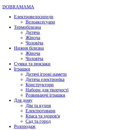
DOBRAMAMA
Електровелосипеди
Велоаксесуари
Термобілизна
Дитяча
Жіноча
Чоловіча
Нижня білизна
Жіноча
Чоловіча
Сумки та рюкзаки
Іграшки
Дитячі ігрові намети
Дитяча електроніка
Конструктори
Набори для творчості
Розвиваючі іграшки
Для дому
Дім та кухня
Електротовари
Краса та здоров'я
Сад та город
Розпродаж