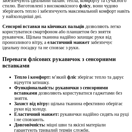
забезпечують ідеальний баланс тепла, комфорту та сучасного
стилю. Виготовлені з високоякісного
флісу
, вони чудово
зберігають тепло і забезпечують максимальний комфорт навіть
у найхолодніші дні.
Сенсорні вставки на кінчиках пальців
дозволяють легко
користуватися смартфоном або планшетом без зняття
рукавичок. Щільна тканина надійно захищає руки від
пронизливого вітру, а
еластичний манжет
забезпечує
ідеальну посадку та не сповзає з руки.
Переваги флісових рукавичок з сенсорними
вставками
Тепло і комфорт:
м’який
фліс
зберігає тепло та дарує
відчуття затишку.
Функціональність:
рукавички з сенсорними
вставками
дозволяють користуватися гаджетами без
зняття.
Захист від вітру:
щільна тканина ефективно оберігає
руки від холоду.
Еластичний манжет:
рукавички надійно сидять на руці
і не сповзають.
Довговічність:
міцні шви та якісні матеріали
гарантують тривалий термін служби.