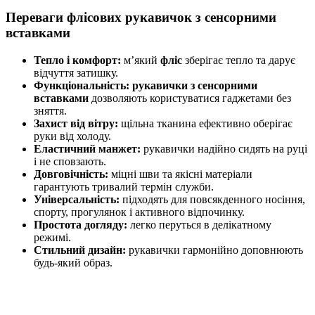
Переваги флісових рукавичок з сенсорними
вставками
Тепло і комфорт:
м’який
фліс
зберігає тепло та дарує
відчуття затишку.
Функціональність:
рукавички з сенсорними
вставками
дозволяють користуватися гаджетами без
зняття.
Захист від вітру:
щільна тканина ефективно оберігає
руки від холоду.
Еластичний манжет:
рукавички надійно сидять на руці
і не сповзають.
Довговічність:
міцні шви та якісні матеріали
гарантують тривалий термін служби.
Універсальність:
підходять для повсякденного носіння,
спорту, прогулянок і активного відпочинку.
Простота догляду:
легко перуться в делікатному
режимі.
Стильний дизайн:
рукавички гармонійно доповнюють
будь-який образ.