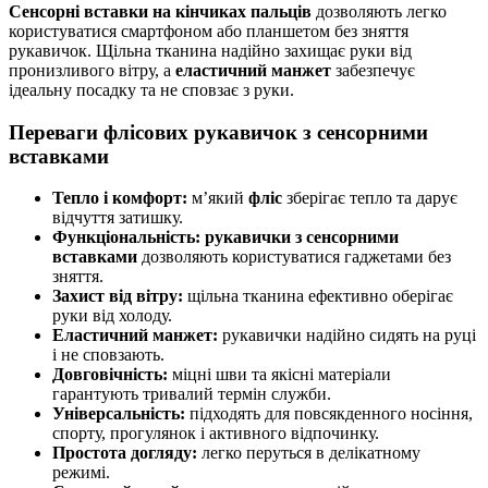
Сенсорні вставки на кінчиках пальців
дозволяють легко
користуватися смартфоном або планшетом без зняття
рукавичок. Щільна тканина надійно захищає руки від
пронизливого вітру, а
еластичний манжет
забезпечує
ідеальну посадку та не сповзає з руки.
Переваги флісових рукавичок з сенсорними
вставками
Тепло і комфорт:
м’який
фліс
зберігає тепло та дарує
відчуття затишку.
Функціональність:
рукавички з сенсорними
вставками
дозволяють користуватися гаджетами без
зняття.
Захист від вітру:
щільна тканина ефективно оберігає
руки від холоду.
Еластичний манжет:
рукавички надійно сидять на руці
і не сповзають.
Довговічність:
міцні шви та якісні матеріали
гарантують тривалий термін служби.
Універсальність:
підходять для повсякденного носіння,
спорту, прогулянок і активного відпочинку.
Простота догляду:
легко перуться в делікатному
режимі.