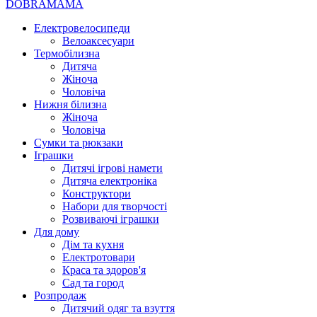
DOBRAMAMA
Електровелосипеди
Велоаксесуари
Термобілизна
Дитяча
Жіноча
Чоловіча
Нижня білизна
Жіноча
Чоловіча
Сумки та рюкзаки
Іграшки
Дитячі ігрові намети
Дитяча електроніка
Конструктори
Набори для творчості
Розвиваючі іграшки
Для дому
Дім та кухня
Електротовари
Краса та здоров'я
Сад та город
Розпродаж
Дитячий одяг та взуття