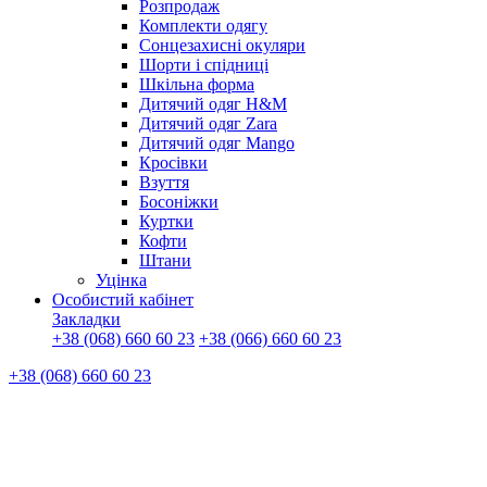
Розпродаж
Комплекти одягу
Сонцезахисні окуляри
Шорти і спідниці
Шкільна форма
Дитячий одяг H&M
Дитячий одяг Zara
Дитячий одяг Mango
Кросівки
Взуття
Босоніжки
Куртки
Кофти
Штани
Уцінка
Особистий кабінет
Закладки
+38 (068) 660 60 23
+38 (066) 660 60 23
+38 (068) 660 60 23