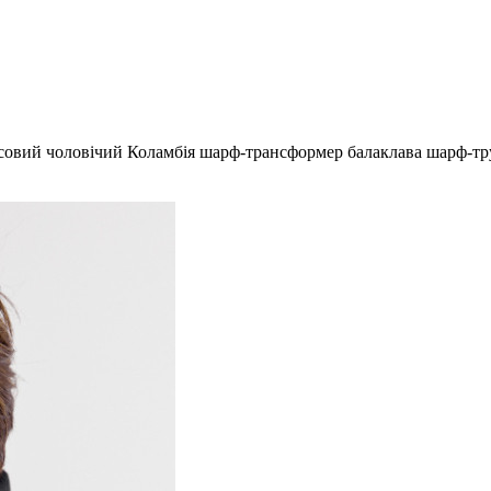
совий чоловічий Коламбія шарф-трансформер балаклава шарф-тру