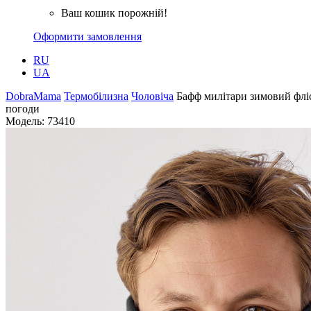
Ваш кошик порожній!
Оформити замовлення
RU
UA
DobraMama
Термобілизна
Чоловіча
Бафф милітари зимовий флі
погоди
Модель:
73410