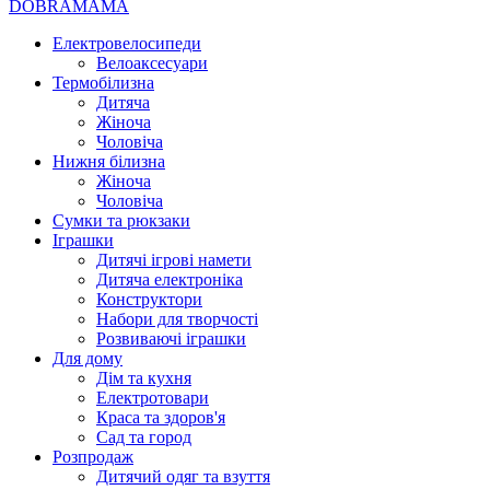
DOBRAMAMA
Електровелосипеди
Велоаксесуари
Термобілизна
Дитяча
Жіноча
Чоловіча
Нижня білизна
Жіноча
Чоловіча
Сумки та рюкзаки
Іграшки
Дитячі ігрові намети
Дитяча електроніка
Конструктори
Набори для творчості
Розвиваючі іграшки
Для дому
Дім та кухня
Електротовари
Краса та здоров'я
Сад та город
Розпродаж
Дитячий одяг та взуття