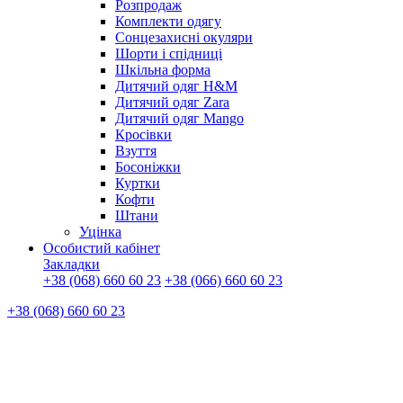
Розпродаж
Комплекти одягу
Сонцезахисні окуляри
Шорти і спідниці
Шкільна форма
Дитячий одяг H&M
Дитячий одяг Zara
Дитячий одяг Mango
Кросівки
Взуття
Босоніжки
Куртки
Кофти
Штани
Уцінка
Особистий кабінет
Закладки
+38 (068) 660 60 23
+38 (066) 660 60 23
+38 (068) 660 60 23