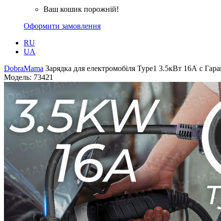
Ваш кошик порожній!
Оформити замовлення
RU
UA
DobraMama
Зарядка для електромобіля Type1 3.5кВт 16А с Гарант
Модель:
73421