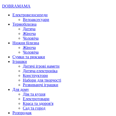
DOBRAMAMA
Електровелосипеди
Велоаксесуари
Термобілизна
Дитяча
Жіноча
Чоловіча
Нижня білизна
Жіноча
Чоловіча
Сумки та рюкзаки
Іграшки
Дитячі ігрові намети
Дитяча електроніка
Конструктори
Набори для творчості
Розвиваючі іграшки
Для дому
Дім та кухня
Електротовари
Краса та здоров'я
Сад та город
Розпродаж