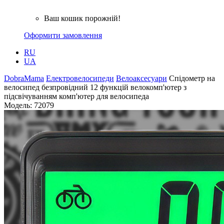
Ваш кошик порожній!
Оформити замовлення
RU
UA
DobraMama
Електровелосипеди
Велоаксесуари
Спідометр на
велосипед безпровідний 12 функцій велокомп'ютер з
підсвічуванням комп'ютер для велосипеда
Модель:
72079