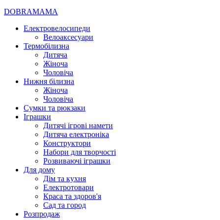
DOBRAMAMA
Електровелосипеди
Велоаксесуари
Термобілизна
Дитяча
Жіноча
Чоловіча
Нижня білизна
Жіноча
Чоловіча
Сумки та рюкзаки
Іграшки
Дитячі ігрові намети
Дитяча електроніка
Конструктори
Набори для творчості
Розвиваючі іграшки
Для дому
Дім та кухня
Електротовари
Краса та здоров'я
Сад та город
Розпродаж