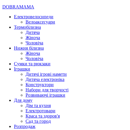
DOBRAMAMA
Електровелосипеди
Велоаксесуари
Термобілизна
Дитяча
Жіноча
Чоловіча
Нижня білизна
Жіноча
Чоловіча
Сумки та рюкзаки
Іграшки
Дитячі ігрові намети
Дитяча електроніка
Конструктори
Набори для творчості
Розвиваючі іграшки
Для дому
Дім та кухня
Електротовари
Краса та здоров'я
Сад та город
Розпродаж