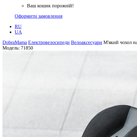
Ваш кошик порожній!
Оформити замовлення
RU
UA
DobraMama
Електровелосипеди
Велоаксесуари
М'який чохол на
Модель:
71850