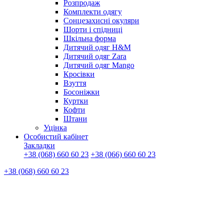
Розпродаж
Комплекти одягу
Сонцезахисні окуляри
Шорти і спідниці
Шкільна форма
Дитячий одяг H&M
Дитячий одяг Zara
Дитячий одяг Mango
Кросівки
Взуття
Босоніжки
Куртки
Кофти
Штани
Уцінка
Особистий кабінет
Закладки
+38 (068) 660 60 23
+38 (066) 660 60 23
+38 (068) 660 60 23