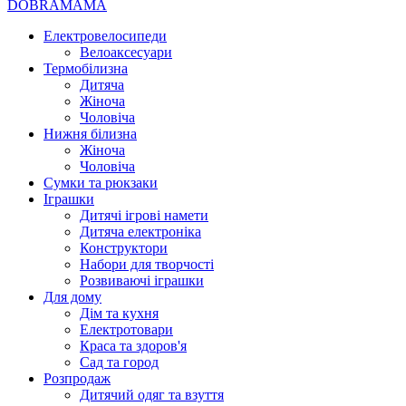
DOBRAMAMA
Електровелосипеди
Велоаксесуари
Термобілизна
Дитяча
Жіноча
Чоловіча
Нижня білизна
Жіноча
Чоловіча
Сумки та рюкзаки
Іграшки
Дитячі ігрові намети
Дитяча електроніка
Конструктори
Набори для творчості
Розвиваючі іграшки
Для дому
Дім та кухня
Електротовари
Краса та здоров'я
Сад та город
Розпродаж
Дитячий одяг та взуття