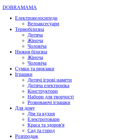
DOBRAMAMA
Електровелосипеди
Велоаксесуари
Термобілизна
Дитяча
Жіноча
Чоловіча
Нижня білизна
Жіноча
Чоловіча
Сумки та рюкзаки
Іграшки
Дитячі ігрові намети
Дитяча електроніка
Конструктори
Набори для творчості
Розвиваючі іграшки
Для дому
Дім та кухня
Електротовари
Краса та здоров'я
Сад та город
Розпродаж