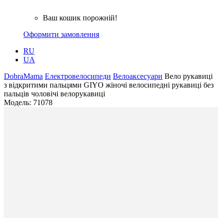
Ваш кошик порожній!
Оформити замовлення
RU
UA
DobraMama
Електровелосипеди
Велоаксесуари
Вело рукавиці
з відкритими пальцями GIYO жіночі велосипедні рукавиці без
пальців чоловічі велорукавиці
Модель:
71078