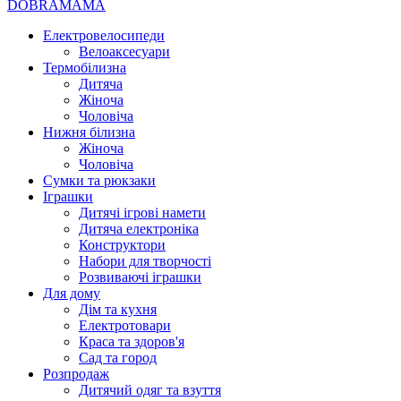
DOBRAMAMA
Електровелосипеди
Велоаксесуари
Термобілизна
Дитяча
Жіноча
Чоловіча
Нижня білизна
Жіноча
Чоловіча
Сумки та рюкзаки
Іграшки
Дитячі ігрові намети
Дитяча електроніка
Конструктори
Набори для творчості
Розвиваючі іграшки
Для дому
Дім та кухня
Електротовари
Краса та здоров'я
Сад та город
Розпродаж
Дитячий одяг та взуття