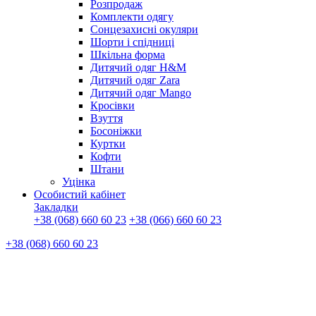
Розпродаж
Комплекти одягу
Сонцезахисні окуляри
Шорти і спідниці
Шкільна форма
Дитячий одяг H&M
Дитячий одяг Zara
Дитячий одяг Mango
Кросівки
Взуття
Босоніжки
Куртки
Кофти
Штани
Уцінка
Особистий кабінет
Закладки
+38 (068) 660 60 23
+38 (066) 660 60 23
+38 (068) 660 60 23