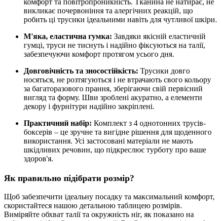
комфорт та повітропроникність. Тканина не натирає, не
викликає почервоніння та алергічних реакцій, що
робить ці трусики ідеальними навіть для чутливої шкіри.
М'яка, еластична гумка:
Завдяки якісній еластичній
гумці, труси не тиснуть і надійно фіксуються на талії,
забезпечуючи комфорт протягом усього дня.
Довговічність та зносостійкість:
Трусики довго
носяться, не розтягуються і не втрачають свого кольору
за багаторазового прання, зберігаючи свій первісний
вигляд та форму. Шви зроблені акуратно, а елементи
декору і фурнітури надійно закріплені.
Практичний набір:
Комплект з 4 однотонних трусів-
боксерів – це зручне та вигідне рішення для щоденного
використання. Усі застосовані матеріали не мають
шкідливих речовин, що підкреслює турботу про ваше
здоров'я.
Як правильно підібрати розмір?
Щоб забезпечити ідеальну посадку та максимальний комфорт,
скористайтеся нашою детальною таблицею розмірів.
Виміряйте обхват талії та окружність ніг, як показано на