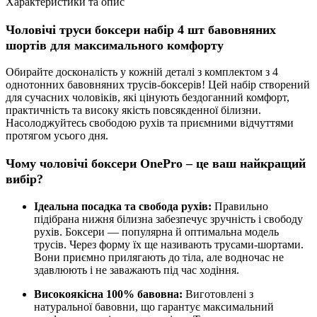
Характеристики та опис
Чоловічі труси боксери набір 4 шт бавовняних
шортів для максимального комфорту
Обирайте досконалість у кожній деталі з комплектом з 4
однотонних бавовняних трусів-боксерів! Цей набір створений
для сучасних чоловіків, які цінують бездоганний комфорт,
практичність та високу якість повсякденної білизни.
Насолоджуйтесь свободою рухів та приємними відчуттями
протягом усього дня.
Чому чоловічі боксери OnePro – це ваш найкращий
вибір?
Ідеальна посадка та свобода рухів:
Правильно
підібрана нижня білизна забезпечує зручність і свободу
рухів. Боксери — популярна й оптимальна модель
трусів. Через форму їх ще називають трусами-шортами.
Вони приємно прилягають до тіла, але водночас не
здавлюють і не заважають під час ходіння.
Високоякісна 100% бавовна:
Виготовлені з
натуральної бавовни, що гарантує максимальний