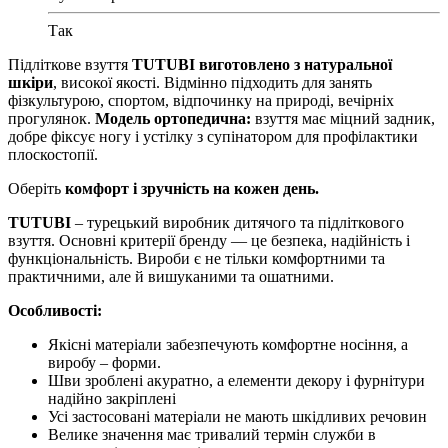
Так
Підліткове взуття
TUTUBI виготовлено з натуральної
шкіри
, високої якості. Відмінно підходить для занять
фізкультурою, спортом, відпочинку на природі, вечірніх
прогулянок.
Модель ортопедична:
взуття має міцний задник,
добре фіксує ногу і устілку з супінатором для профілактики
плоскостопії.
Оберіть
комфорт і зручність на кожен день.
TUTUBI
– турецький виробник дитячого та підліткового
взуття. Основні критерії бренду — це безпека, надійність і
функціональність. Вироби є не тільки комфортними та
практичними, але й вишуканими та ошатними.
Особливості:
Якісні матеріали забезпечують комфортне носіння, а
виробу – форми.
Шви зроблені акуратно, а елементи декору і фурнітури
надійно закріплені
Усі застосовані матеріали не мають шкідливих речовин
Велике значення має тривалий термін служби в