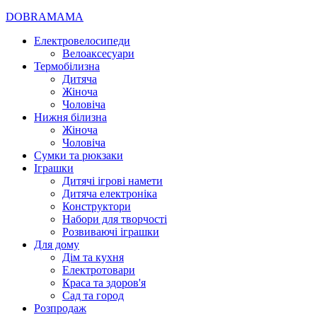
DOBRAMAMA
Електровелосипеди
Велоаксесуари
Термобілизна
Дитяча
Жіноча
Чоловіча
Нижня білизна
Жіноча
Чоловіча
Сумки та рюкзаки
Іграшки
Дитячі ігрові намети
Дитяча електроніка
Конструктори
Набори для творчості
Розвиваючі іграшки
Для дому
Дім та кухня
Електротовари
Краса та здоров'я
Сад та город
Розпродаж