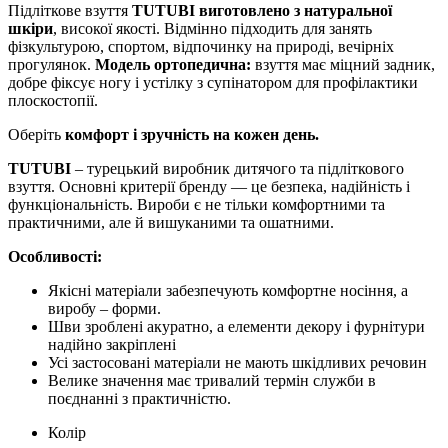
Підліткове взуття
TUTUBI виготовлено з натуральної
шкіри
, високої якості. Відмінно підходить для занять
фізкультурою, спортом, відпочинку на природі, вечірніх
прогулянок.
Модель ортопедична:
взуття має міцний задник,
добре фіксує ногу і устілку з супінатором для профілактики
плоскостопії.
Оберіть
комфорт і зручність на кожен день.
TUTUBI
– турецький виробник дитячого та підліткового
взуття. Основні критерії бренду — це безпека, надійність і
функціональність. Вироби є не тільки комфортними та
практичними, але й вишуканими та ошатними.
Особливості:
Якісні матеріали забезпечують комфортне носіння, а
виробу – форми.
Шви зроблені акуратно, а елементи декору і фурнітури
надійно закріплені
Усі застосовані матеріали не мають шкідливих речовин
Велике значення має тривалий термін служби в
поєднанні з практичністю.
Колір